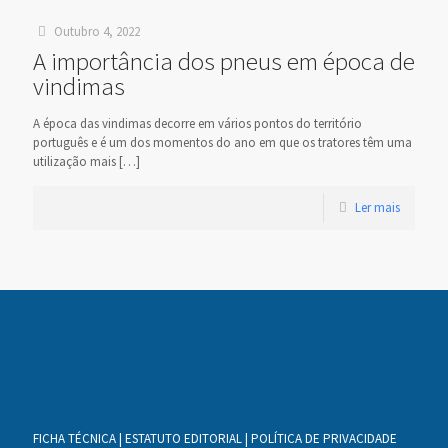
Outubro 4, 2022
A importância dos pneus em época de
vindimas
A época das vindimas decorre em vários pontos do território
português e é um dos momentos do ano em que os tratores têm uma
utilização mais
[…]
Ler mais
FICHA TÉCNICA
|
ESTATUTO EDITORIAL
|
POLÍTICA DE PRIVACIDADE