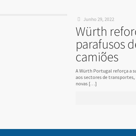
Junho 29, 2022
Würth refo
parafusos d
camiões
A Würth Portugal reforça a su
aos sectores de transportes, 
novas
[…]