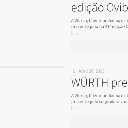
edição Ovib
A Würth, líder mundial na di
presente pela na 41ª edição O
[…]
Abril 20, 2023
WÜRTH pres
A Würth, líder mundial na di
presente pela segunda vez na 
[…]