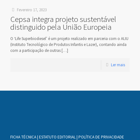
Fevereiro 17, 2023
Cepsa integra projeto sustentável
distinguido pela União Europeia
O ‘Life Superbiodiesel’ é um projeto realizado em parceria com o AIJU
(Instituto Tecnológico de Produtos Infantis e Lazer), contando ainda
com a participação de outras
[…]
Ler mais
FICHA TÉCNICA
|
ESTATUTO EDITORIAL
|
POLÍTICA DE PRIVACIDADE