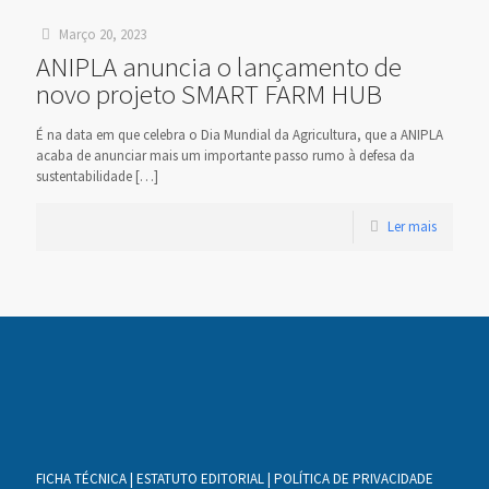
Março 20, 2023
ANIPLA anuncia o lançamento de
novo projeto SMART FARM HUB
É na data em que celebra o Dia Mundial da Agricultura, que a ANIPLA
acaba de anunciar mais um importante passo rumo à defesa da
sustentabilidade
[…]
Ler mais
FICHA TÉCNICA
|
ESTATUTO EDITORIAL
|
POLÍTICA DE PRIVACIDADE