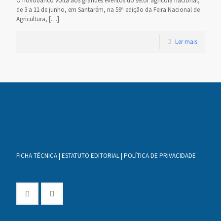
O novobanco volta aos grandes eventos do setor agrícola nacional,
de 3 a 11 de junho, em Santarém, na 59ª edição da Feira Nacional de
Agricultura,
[…]
Ler mais
FICHA TÉCNICA
|
ESTATUTO EDITORIAL
|
POLÍTICA DE PRIVACIDADE