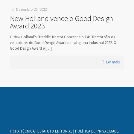
Dezembro 20, 2022
New Holland vence o Good Design
Award 2023
O New Holland’s Straddle Tractor Concept e o T4K Tractor são os
vencedores do Good Design Award na categoria Industrial 2022. O
Good Design Award é
[…]
Ler mais
FICHA TÉCNICA
|
ESTATUTO EDITORIAL
|
POLÍTICA DE PRIVACIDADE