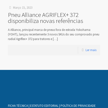
Março 15, 2023
Pneu Alliance AGRIFLEX+ 372
disponibiliza novas referências
A Alliance, principal marca de pneus fora de estrada Yokohama
(YOHT), lançou recentemente 3 novos SKUs do seu comprovado pneu
radial Agriflex+ 372 para tratores e
[…]
Ler mais
FICHA TÉCNICA
|
ESTATUTO EDITORIAL
|
POLÍTICA DE PRIVACIDADE