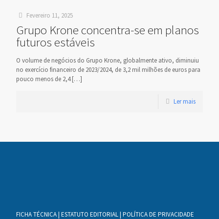
Fevereiro 11, 2025
Grupo Krone concentra-se em planos
futuros estáveis
O volume de negócios do Grupo Krone, globalmente ativo, diminuiu
no exercício financeiro de 2023/2024, de 3,2 mil milhões de euros para
pouco menos de 2,4
[…]
Ler mais
FICHA TÉCNICA
|
ESTATUTO EDITORIAL
|
POLÍTICA DE PRIVACIDADE