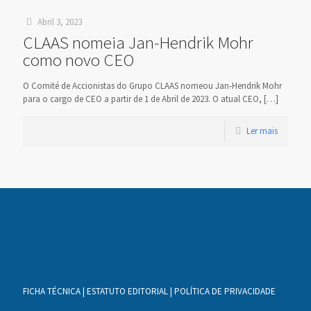
Abril 3, 2023
CLAAS nomeia Jan-Hendrik Mohr
como novo CEO
O Comité de Accionistas do Grupo CLAAS nomeou Jan-Hendrik Mohr
para o cargo de CEO a partir de 1 de Abril de 2023. O atual CEO,
[…]
Ler mais
FICHA TÉCNICA
|
ESTATUTO EDITORIAL
|
POLÍTICA DE PRIVACIDADE