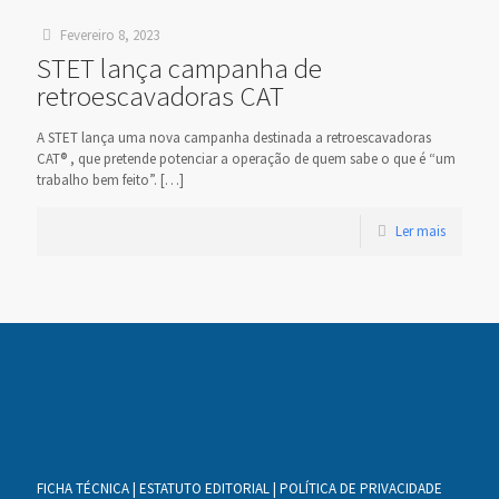
Fevereiro 8, 2023
STET lança campanha de
retroescavadoras CAT
A STET lança uma nova campanha destinada a retroescavadoras
CAT® , que pretende potenciar a operação de quem sabe o que é “um
trabalho bem feito”.
[…]
Ler mais
FICHA TÉCNICA
|
ESTATUTO EDITORIAL
|
POLÍTICA DE PRIVACIDADE