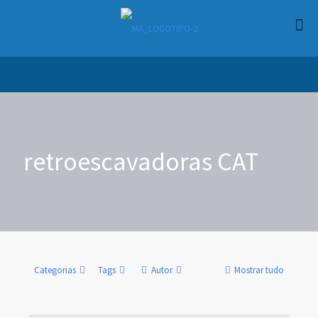
retroescavadoras CAT
Categorias
Tags
Autor
Mostrar tudo