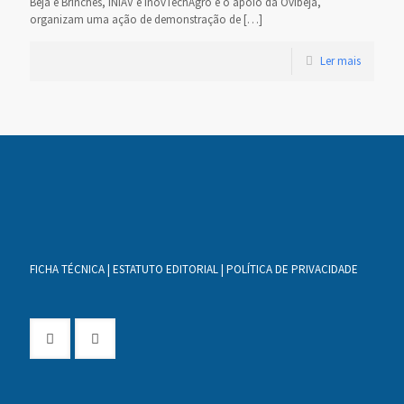
Beja e Brinches, INIAV e InovTechAgro e o apoio da Ovibeja,
organizam uma ação de demonstração de
[…]
Ler mais
FICHA TÉCNICA
|
ESTATUTO EDITORIAL
|
POLÍTICA DE PRIVACIDADE