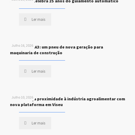
John Deere celebra 25 anos do guiamento automático
Ler mais
Julho 16, 2026
MICHELIN XHA3: um pneu de nova geração para
maquinaria de construção
Ler mais
Julho 10, 2026
STEF reforça proximidade à indústria agroalimentar com
nova plataforma em Viseu
Ler mais