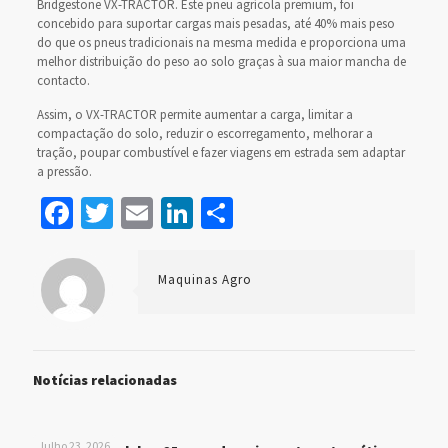
Bridgestone VX-TRACTOR. Este pneu agrícola premium, foi
concebido para suportar cargas mais pesadas, até 40% mais peso
do que os pneus tradicionais na mesma medida e proporciona uma
melhor distribuição do peso ao solo graças à sua maior mancha de
contacto.
Assim, o VX-TRACTOR permite aumentar a carga, limitar a
compactação do solo, reduzir o escorregamento, melhorar a
tração, poupar combustível e fazer viagens em estrada sem adaptar
a pressão.
Facebook
Twitter
Email
LinkedIn
Share
Maquinas Agro
Notícias relacionadas
Julho 23, 2026