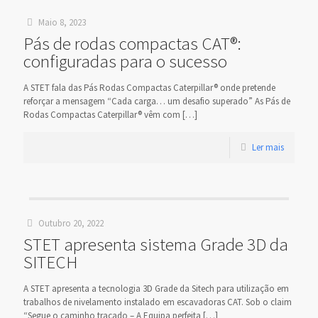
Maio 8, 2023
Pás de rodas compactas CAT®:
configuradas para o sucesso
A STET fala das Pás Rodas Compactas Caterpillar® onde pretende
reforçar a mensagem “Cada carga… um desafio superado” As Pás de
Rodas Compactas Caterpillar® vêm com
[…]
Ler mais
Outubro 20, 2022
STET apresenta sistema Grade 3D da
SITECH
A STET apresenta a tecnologia 3D Grade da Sitech para utilização em
trabalhos de nivelamento instalado em escavadoras CAT. Sob o claim
“Segue o caminho traçado – A Equipa perfeita
[…]