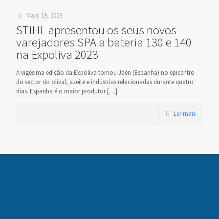
Maio 19, 2023
STIHL apresentou os seus novos
varejadores SPA a bateria 130 e 140
na Expoliva 2023
A vigésima edição da Expoliva tornou Jaén (Espanha) no epicentro
do sector do olival, azeite e indústrias relacionadas durante quatro
dias. Espanha é o maior produtor
[…]
Ler mais