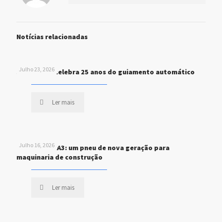
Notícias relacionadas
Julho 23, 2026
John Deere celebra 25 anos do guiamento automático
Ler mais
Julho 16, 2026
MICHELIN XHA3: um pneu de nova geração para
maquinaria de construção
Ler mais