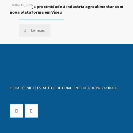
Julho 10, 2026
STEF reforça proximidade à indústria agroalimentar com
nova plataforma em Viseu
Ler mais
FICHA TÉCNICA
|
ESTATUTO EDITORIAL
|
POLÍTICA DE PRIVACIDADE