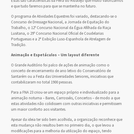
Estas são características da Feira do Ribatejo que muito valorizamos
e que tudo faremos para que se mantenha no futuro.
O programa de Atividades Equestres foi variado, destacando-se o
Concurso de Dressage Nacional, a Jornada de Equitação do
Trabalho, o 12º Concurso Nacional da Égua Afilhada da Raça
Lusitana, o 29º Concurso Nacional Oficial de Coudelarias
Portuguesas e a 2ª Exibição Luso-Espanhola de Atrelagem de
Tradição.
Animação e Espetáculos – Um layout diferente
O Grande Auditório foi palco de ações de animação como o
concerto de encerramento de ano letivo do Conservatório de
Santarém ou a Festa das Universidades Seniores, iniciativas que
contabilizaram no total 1900 pessoas.
Para a FNA 23 criou-se um espaço próprio e individualizado para a
animação noturna – Bares, Carrosséis, Concertos – de modo a que
estas atividades não colidissem com outras iniciativas e permitissem
um maior conforto aos visitantes.
Apesar da ideia ter sido bem acolhida, a organização reconhece que
esta mudança não resultou bem no primeiro dia, o que levou a
modificações para a melhoria da utilização do espaço, tendo