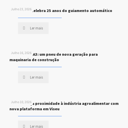
Julho 23, 2026
John Deere celebra 25 anos do guiamento automático
Ler mais
Julho 16, 2026
MICHELIN XHA3: um pneu de nova geração para
maquinaria de construção
Ler mais
Julho 10, 2026
STEF reforça proximidade à indústria agroalimentar com
nova plataforma em Viseu
Ler mais