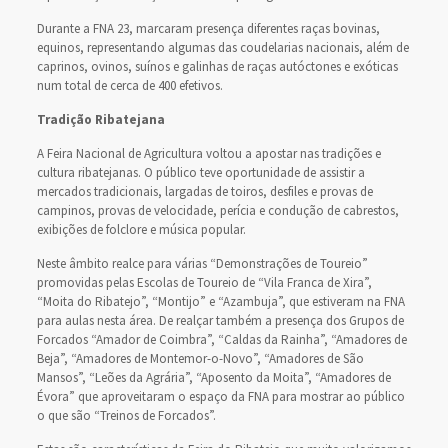
Durante a FNA 23, marcaram presença diferentes raças bovinas,
equinos, representando algumas das coudelarias nacionais, além de
caprinos, ovinos, suínos e galinhas de raças autóctones e exóticas
num total de cerca de 400 efetivos.
Tradição Ribatejana
A Feira Nacional de Agricultura voltou a apostar nas tradições e
cultura ribatejanas. O público teve oportunidade de assistir a
mercados tradicionais, largadas de toiros, desfiles e provas de
campinos, provas de velocidade, perícia e condução de cabrestos,
exibições de folclore e música popular.
Neste âmbito realce para várias “Demonstrações de Toureio”
promovidas pelas Escolas de Toureio de “Vila Franca de Xira”,
“Moita do Ribatejo”, “Montijo” e “Azambuja”, que estiveram na FNA
para aulas nesta área. De realçar também a presença dos Grupos de
Forcados “Amador de Coimbra”, “Caldas da Rainha”, “Amadores de
Beja”, “Amadores de Montemor-o-Novo”, “Amadores de São
Mansos”, “Leões da Agrária”, “Aposento da Moita”, “Amadores de
Évora” que aproveitaram o espaço da FNA para mostrar ao público
o que são “Treinos de Forcados”.