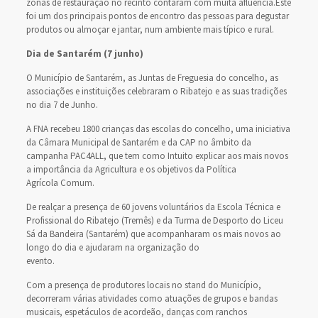
zonas de restauração no recinto contaram com muita afluência.Este
foi um dos principais pontos de encontro das pessoas para degustar
produtos ou almoçar e jantar, num ambiente mais típico e rural.
Dia de Santarém (7 junho)
O Município de Santarém, as Juntas de Freguesia do concelho, as
associações e instituições celebraram o Ribatejo e as suas tradições
no dia 7 de Junho.
A FNA recebeu 1800 crianças das escolas do concelho, uma iniciativa
da Câmara Municipal de Santarém e da CAP no âmbito da
campanha PAC4ALL, que tem como Intuito explicar aos mais novos
a importância da Agricultura e os objetivos da Política
Agrícola Comum.
De realçar a presença de 60 jovens voluntários da Escola Técnica e
Profissional do Ribatejo (Tremês) e da Turma de Desporto do Liceu
Sá da Bandeira (Santarém) que acompanharam os mais novos ao
longo do dia e ajudaram na organização do
evento.
Com a presença de produtores locais no stand do Município,
decorreram várias atividades como atuações de grupos e bandas
musicais, espetáculos de acordeão, danças com ranchos