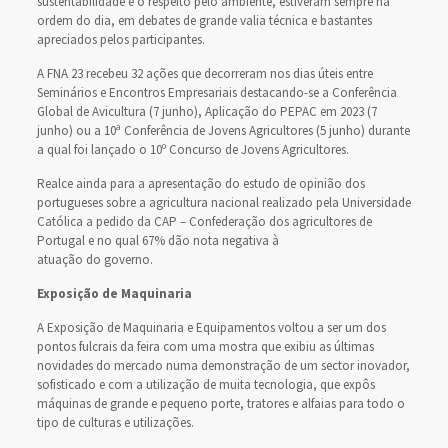
sustentabilidade e o respeito pelo ambiente, estiveram sempre na
ordem do dia, em debates de grande valia técnica e bastantes
apreciados pelos participantes.
A FNA 23 recebeu 32 ações que decorreram nos dias úteis entre
Seminários e Encontros Empresariais destacando-se a Conferência
Global de Avicultura (7 junho), Aplicação do PEPAC em 2023 (7
junho) ou a 10ª Conferência de Jovens Agricultores (5 junho) durante
a qual foi lançado o 10º Concurso de Jovens Agricultores.
Realce ainda para a apresentação do estudo de opinião dos
portugueses sobre a agricultura nacional realizado pela Universidade
Católica a pedido da CAP – Confederação dos agricultores de
Portugal e no qual 67% dão nota negativa à
atuação do governo.
Exposição de Maquinaria
A Exposição de Maquinaria e Equipamentos voltou a ser um dos
pontos fulcrais da feira com uma mostra que exibiu as últimas
novidades do mercado numa demonstração de um sector inovador,
sofisticado e com a utilização de muita tecnologia, que expôs
máquinas de grande e pequeno porte, tratores e alfaias para todo o
tipo de culturas e utilizações.