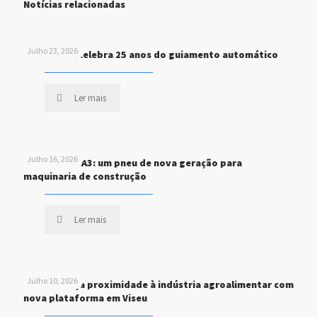
Notícias relacionadas
Julho 23, 2026
John Deere celebra 25 anos do guiamento automático
Ler mais
Julho 16, 2026
MICHELIN XHA3: um pneu de nova geração para
maquinaria de construção
Ler mais
Julho 10, 2026
STEF reforça proximidade à indústria agroalimentar com
nova plataforma em Viseu