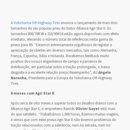
A
Yokohama Off-Highway Tires
anuncia o lançamento de mais dois
tamanhos do seu popular pneu do trator Alliance Agri Star II. Os
tamanhos 800/70R38 e 210/95R18 estão agora disponíveis com efeito
imediato, elevando o número total de referências nesta gama de
pneus para 89. “Estamos extremamente orgulhosos de registar a
apreciação de clientes em diversos mercados, tais como Alemanha,
França, Espanha, Itália e Holanda. Recebemos feedback muito
positivo dos nossos engenheiros de campo e parceiros de
distribuição, em particular sobre a tração prolongada, o baixo
desgaste e a excelente relação preço/desempenho”, diz
Angelo
Noronha
, Presidente para a Europa da Yokohama Off-Highway
Tires.
8 meses com Agri Star ll
Após cerca de oito meses a superar todos os desafios diários com a
Alliance Agri Star II, o empreiteiro francês
Olivier Gayet
está mais
do que satisfeito. “Trabalhámos 1.000 horas, fizemos muitas viagens,
e vimos que com estes pneus Agri Star II não tivemos problemas de
tração relacionados com a aderência, nem na estrada, nem no