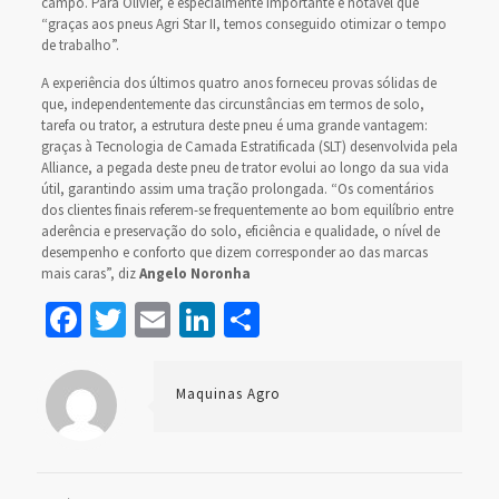
campo. Para Olivier, é especialmente importante e notável que
“graças aos pneus Agri Star II, temos conseguido otimizar o tempo
de trabalho”.
A experiência dos últimos quatro anos forneceu provas sólidas de
que, independentemente das circunstâncias em termos de solo,
tarefa ou trator, a estrutura deste pneu é uma grande vantagem:
graças à Tecnologia de Camada Estratificada (SLT) desenvolvida pela
Alliance, a pegada deste pneu de trator evolui ao longo da sua vida
útil, garantindo assim uma tração prolongada. “Os comentários
dos clientes finais referem-se frequentemente ao bom equilíbrio entre
aderência e preservação do solo, eficiência e qualidade, o nível de
desempenho e conforto que dizem corresponder ao das marcas
mais caras”, diz
Angelo Noronha
Facebook
Twitter
Email
LinkedIn
Share
Maquinas Agro