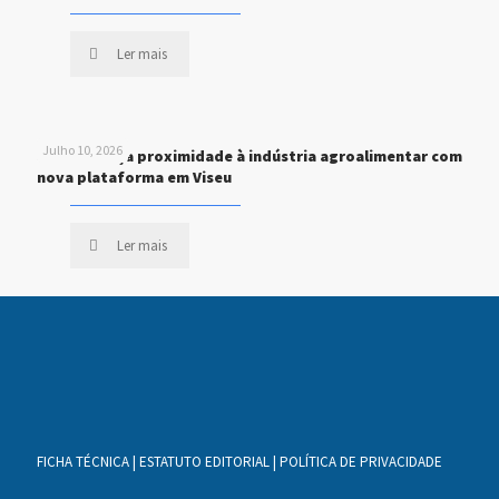
Ler mais
Julho 10, 2026
STEF reforça proximidade à indústria agroalimentar com
nova plataforma em Viseu
Ler mais
FICHA TÉCNICA
|
ESTATUTO EDITORIAL
|
POLÍTICA DE PRIVACIDADE