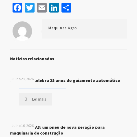
Facebook
Twitter
Email
LinkedIn
Share
Maquinas Agro
Notícias relacionadas
Julho 23, 2026
John Deere celebra 25 anos do guiamento automático
Ler mais
Julho 16, 2026
MICHELIN XHA3: um pneu de nova geração para
maquinaria de construção