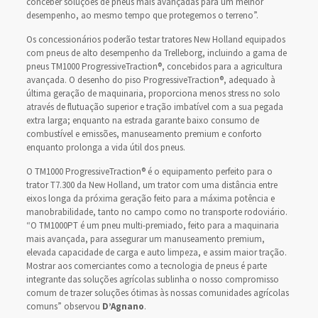
conceber soluções de pneus mais avançadas para um melhor
desempenho, ao mesmo tempo que protegemos o terreno”.
Os concessionários poderão testar tratores New Holland equipados
com pneus de alto desempenho da Trelleborg, incluindo a gama de
pneus TM1000 ProgressiveTraction®, concebidos para a agricultura
avançada. O desenho do piso ProgressiveTraction®, adequado à
última geração de maquinaria, proporciona menos stress no solo
através de flutuação superior e tração imbatível com a sua pegada
extra larga; enquanto na estrada garante baixo consumo de
combustível e emissões, manuseamento premium e conforto
enquanto prolonga a vida útil dos pneus.
O TM1000 ProgressiveTraction® é o equipamento perfeito para o
trator T7.300 da New Holland, um trator com uma distância entre
eixos longa da próxima geração feito para a máxima potência e
manobrabilidade, tanto no campo como no transporte rodoviário.
“O TM1000PT é um pneu multi-premiado, feito para a maquinaria
mais avançada, para assegurar um manuseamento premium,
elevada capacidade de carga e auto limpeza, e assim maior tração.
Mostrar aos comerciantes como a tecnologia de pneus é parte
integrante das soluções agrícolas sublinha o nosso compromisso
comum de trazer soluções ótimas às nossas comunidades agrícolas
comuns” observou
D’Agnano
.