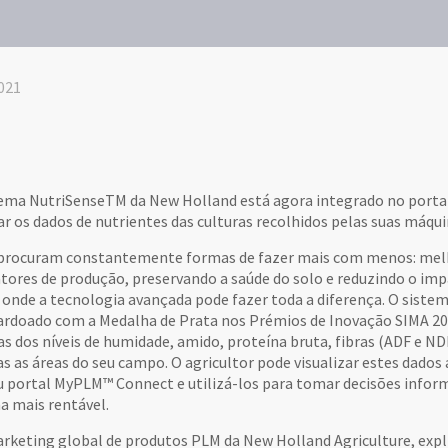
021
ema NutriSenseTM da New Holland está agora integrado no port
zar os dados de nutrientes das culturas recolhidos pelas suas má
 procuram constantemente formas de fazer mais com menos: melho
atores de produção, preservando a saúde do solo e reduzindo o imp
o onde a tecnologia avançada pode fazer toda a diferença. O sist
lardoado com a Medalha de Prata nos Prémios de Inovação SIMA 20
s dos níveis de humidade, amido, proteína bruta, fibras (ADF e NDF
s as áreas do seu campo. O agricultor pode visualizar estes dados
eu portal MyPLM™ Connect e utilizá-los para tomar decisões inform
a mais rentável.
rketing global de produtos PLM da New Holland Agriculture, expli