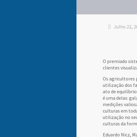
Julho 22, 2
O premiado sist
clientes visuali
Os agricultores
utilização dos f
ato de equilíbri
é uma delas: ga
medições valiosa
culturas em toda
utilização no s
culturas da form
Eduardo Nicz, Ma