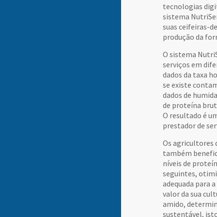
tecnologias digi
sistema NutriSe
suas ceifeiras-
produção da for
O sistema Nutri
serviços em dif
dados da taxa h
se existe conta
dados de humida
de proteína brut
O resultado é um
prestador de ser
Os agricultores
também benefici
níveis de proteí
seguintes, otimi
adequada para a
valor da sua cul
amido, determin
sustentável, ist