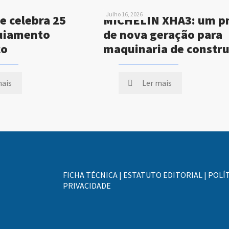
Julho 16, 2026
e celebra 25
MICHELIN XHA3: um p
uiamento
de nova geração para
co
maquinaria de constr
mais
Ler mais
FICHA TÉCNICA
|
ESTATUTO EDITORIAL
|
POLÍT
PRIVACIDADE