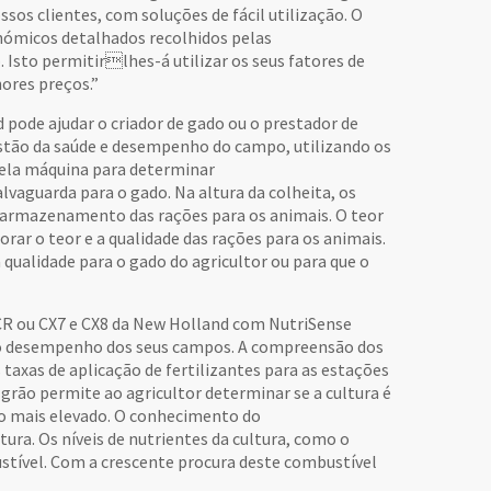
ssos clientes, com soluções de fácil utilização. O
nómicos detalhados recolhidos pelas
Isto permitirlhes-á utilizar os seus fatores de
ores preços.”
pode ajudar o criador de gado ou o prestador de
estão da saúde e desempenho do campo, utilizando os
pela máquina para determinar
vaguarda para o gado. Na altura da colheita, os
o armazenamento das rações para os animais. O teor
ar o teor e a qualidade das rações para os animais.
qualidade para o gado do agricultor ou para que o
CR ou CX7 e CX8 da New Holland com NutriSense
 o desempenho dos seus campos. A compreensão dos
 taxas de aplicação de fertilizantes para as estações
 grão permite ao agricultor determinar se a cultura é
ço mais elevado. O conhecimento do
ura. Os níveis de nutrientes da cultura, como o
tível. Com a crescente procura deste combustível