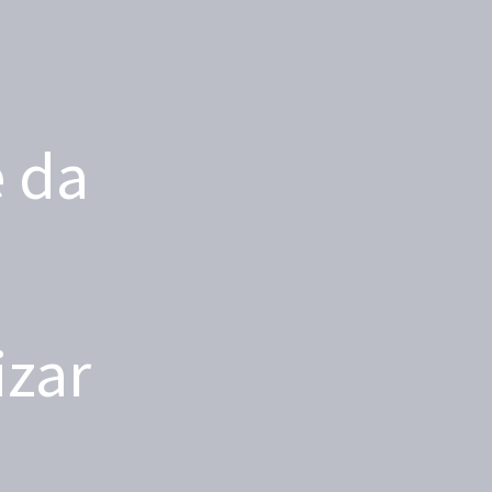
e da
izar