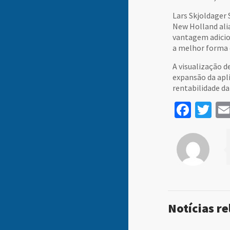
Lars Skjoldager 
New Holland ali
vantagem adicio
a melhor forma d
A visualização d
expansão da apl
rentabilidade da
Face
Tw
Notícias r