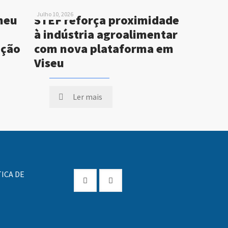
Julho 10, 2026
neu
STEF reforça proximidade
à indústria agroalimentar
ução
com nova plataforma em
Viseu
Ler mais
ICA DE