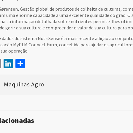
Sørensen, Gestão global de produtos de colheita de culturas, come
am uma enorme capacidade a uma excelente qualidade do grão. O 
nal: a informação detalhada sobre nutrientes permite-lhes otimiz
e gerir a sua cultura e compreender o valor da sua cultura para o
e dados do sistema NutriSense é a mais recente adição ao conjunto
icação MyPLM Connect Farm, concebida para ajudar os agricultore
 sua operação.
book
itter
Email
LinkedIn
Share
Maquinas Agro
elacionadas