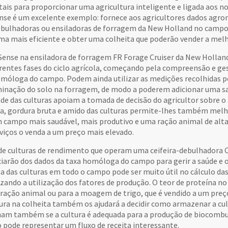
tais para proporcionar uma agricultura inteligente e ligada aos no
nse é um excelente exemplo: fornece aos agricultores dados agro
debulhadoras ou ensiladoras de forragem da New Holland no campo. 
ma mais eficiente e obter uma colheita que poderão vender a melh
Sense na ensiladora de forragem FR Forage Cruiser da New Holland 
erentes fases do ciclo agrícola, começando pela compreensão e g
omóloga do campo. Podem ainda utilizar as medições recolhidas 
minação do solo na forragem, de modo a poderem adicionar uma sal
de das culturas apoiam a tomada de decisão do agricultor sobre 
a, gordura bruta e amido das culturas permite-lhes também melhor
 campo mais saudável, mais produtivo e uma ração animal de alta 
viços o venda a um preço mais elevado.
 de culturas de rendimento que operam uma ceifeira-debulhadora 
arão dos dados da taxa homóloga do campo para gerir a saúde e
na das culturas em todo o campo pode ser muito útil no cálculo das
zando a utilização dos fatores de produção. O teor de proteína no
 ração animal ou para a moagem de trigo, que é vendido a um pre
tura na colheita também os ajudará a decidir como armazenar a cult
am também se a cultura é adequada para a produção de biocombus
o pode representar um fluxo de receita interessante.