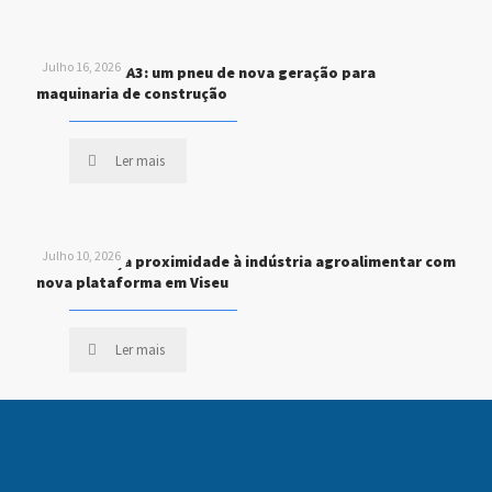
Julho 16, 2026
MICHELIN XHA3: um pneu de nova geração para
maquinaria de construção
Ler mais
Julho 10, 2026
STEF reforça proximidade à indústria agroalimentar com
nova plataforma em Viseu
Ler mais