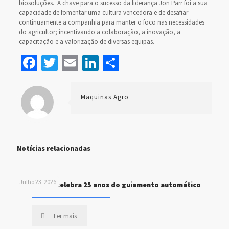
biosoluções. A chave para o sucesso da liderança Jon Parr foi a sua
capacidade de fomentar uma cultura vencedora e de desafiar
continuamente a companhia para manter o foco nas necessidades
do agricultor; incentivando a colaboração, a inovação, a
capacitação e a valorização de diversas equipas.
Facebook
Twitter
Email
LinkedIn
Share
Maquinas Agro
Notícias relacionadas
Julho 23, 2026
John Deere celebra 25 anos do guiamento automático
Ler mais