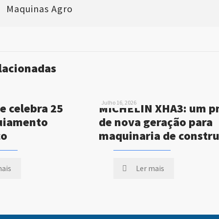
Maquinas Agro
elacionadas
Julho 16, 2026
e celebra 25
MICHELIN XHA3: um p
uiamento
de nova geração para
co
maquinaria de constr
mais
Ler mais