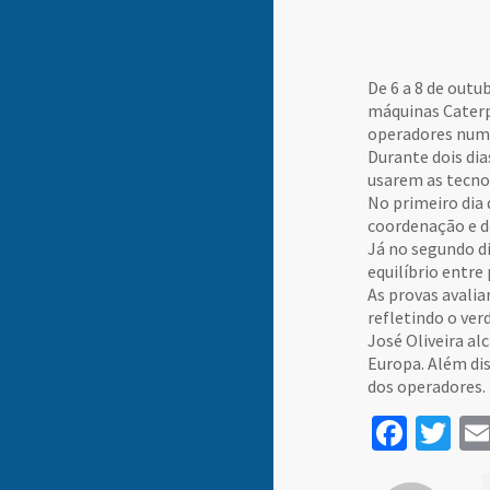
De 6 a 8 de out
máquinas Caterpi
operadores num
Durante dois dia
usarem as tecno
No primeiro dia
coordenação e d
Já no segundo d
equilíbrio entre
As provas avalia
refletindo o ver
José Oliveira al
Europa. Além di
dos operadores.
Face
Tw