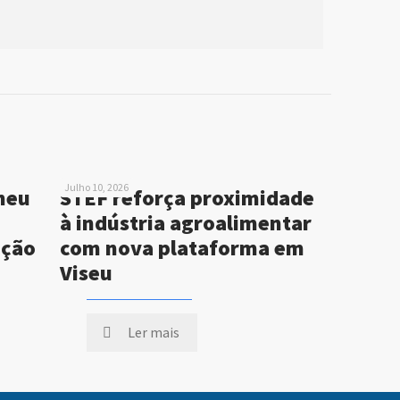
Julho 10, 2026
neu
STEF reforça proximidade
à indústria agroalimentar
ução
com nova plataforma em
Viseu
Ler mais