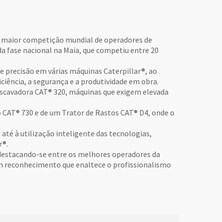
 a maior competição mundial de operadores de
da fase nacional na Maia, que competiu entre 20
e precisão em várias máquinas Caterpillar®, ao
iência, a segurança e a produtividade em obra.
 Escavadora CAT® 320, máquinas que exigem elevada
 CAT® 730 e de um Trator de Rastos CAT® D4, onde o
até à utilização inteligente das tecnologias,
r®.
, destacando-se entre os melhores operadores da
 um reconhecimento que enaltece o profissionalismo