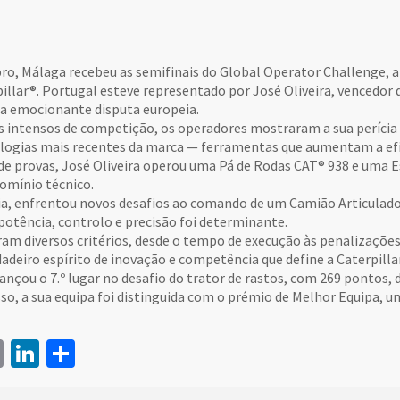
ubro, Málaga recebeu as semifinais do Global Operator Challenge,
llar®. Portugal esteve representado por José Oliveira, vencedor 
a emocionante disputa europeia.
s intensos de competição, os operadores mostraram a sua perícia 
logias mais recentes da marca — ferramentas que aumentam a efic
 de provas, José Oliveira operou uma Pá de Rodas CAT® 938 e uma
omínio técnico.
ia, enfrentou novos desafios ao comando de um Camião Articulado
 potência, controlo e precisão foi determinante.
ram diversos critérios, desde o tempo de execução às penalizações 
dadeiro espírito de inovação e competência que define a Caterpilla
cançou o 7.º lugar no desafio do trator de rastos, com 269 pontos
sso, a sua equipa foi distinguida com o prémio de Melhor Equipa,
book
itter
Email
LinkedIn
Share