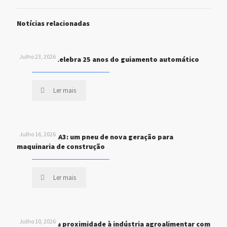
Notícias relacionadas
Julho 23, 2026
John Deere celebra 25 anos do guiamento automático
Ler mais
Julho 16, 2026
MICHELIN XHA3: um pneu de nova geração para
maquinaria de construção
Ler mais
Julho 10, 2026
STEF reforça proximidade à indústria agroalimentar com