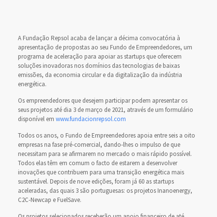
A Fundação Repsol acaba de lançar a décima convocatória à
apresentação de propostas ao seu Fundo de Empreendedores, um
programa de aceleração para apoiar as startups que oferecem
soluções inovadoras nos domínios das tecnologias de baixas
emissões, da economia circular e da digitalização da indústria
energética.
Os empreendedores que desejem participar podem apresentar os
seus projetos até dia 3 de março de 2021, através de um formulário
disponível em
www.fundacionrepsol.com
Todos os anos, o Fundo de Empreendedores apoia entre seis a oito
empresas na fase pré-comercial, dando-lhes o impulso de que
necessitam para se afirmarem no mercado o mais rápido possível.
Todos elas têm em comum o facto de estarem a desenvolver
inovações que contribuem para uma transição energética mais
sustentável. Depois de nove edições, foram já 60 as startups
aceleradas, das quais 3 são portuguesas: os projetos Inanoenergy,
C2C-Newcap e FuelSave.
Os projetos selecionados receberão um apoio financeiro de até