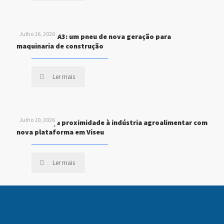
Julho 16, 2026
MICHELIN XHA3: um pneu de nova geração para
maquinaria de construção
Ler mais
Julho 10, 2026
STEF reforça proximidade à indústria agroalimentar com
nova plataforma em Viseu
Ler mais