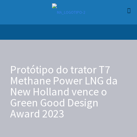
Protótipo do trator T7
Methane Power LNG da
New Holland vence o
Green Good Design
Award 2023