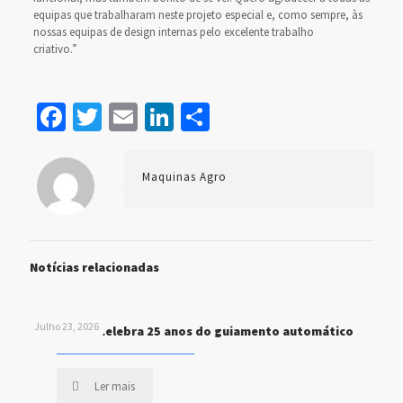
equipas que trabalharam neste projeto especial e, como sempre, às
nossas equipas de design internas pelo excelente trabalho
criativo.”
Facebook
Twitter
Email
LinkedIn
Share
Maquinas Agro
Notícias relacionadas
Julho 23, 2026
John Deere celebra 25 anos do guiamento automático
Ler mais