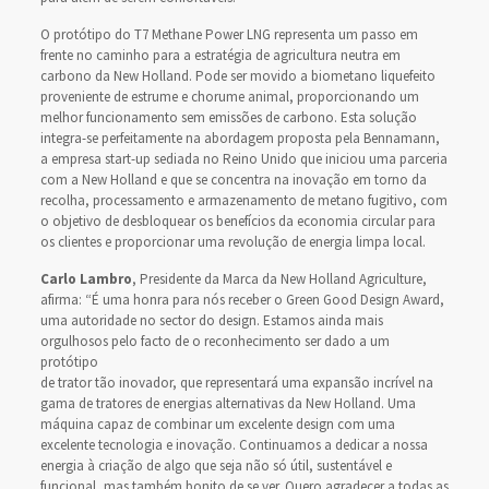
O protótipo do T7 Methane Power LNG representa um passo em
frente no caminho para a estratégia de agricultura neutra em
carbono da New Holland. Pode ser movido a biometano liquefeito
proveniente de estrume e chorume animal, proporcionando um
melhor funcionamento sem emissões de carbono. Esta solução
integra-se perfeitamente na abordagem proposta pela Bennamann,
a empresa start-up sediada no Reino Unido que iniciou uma parceria
com a New Holland e que se concentra na inovação em torno da
recolha, processamento e armazenamento de metano fugitivo, com
o objetivo de desbloquear os benefícios da economia circular para
os clientes e proporcionar uma revolução de energia limpa local.
Carlo Lambro
, Presidente da Marca da New Holland Agriculture,
afirma: “É uma honra para nós receber o Green Good Design Award,
uma autoridade no sector do design. Estamos ainda mais
orgulhosos pelo facto de o reconhecimento ser dado a um
protótipo
de trator tão inovador, que representará uma expansão incrível na
gama de tratores de energias alternativas da New Holland. Uma
máquina capaz de combinar um excelente design com uma
excelente tecnologia e inovação. Continuamos a dedicar a nossa
energia à criação de algo que seja não só útil, sustentável e
funcional, mas também bonito de se ver. Quero agradecer a todas as