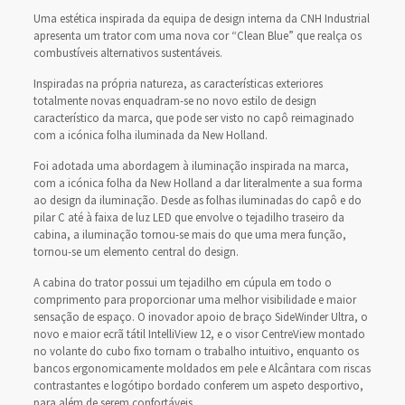
Uma estética inspirada da equipa de design interna da CNH Industrial
apresenta um trator com uma nova cor “Clean Blue” que realça os
combustíveis alternativos sustentáveis.
Inspiradas na própria natureza, as características exteriores
totalmente novas enquadram-se no novo estilo de design
característico da marca, que pode ser visto no capô reimaginado
com a icónica folha iluminada da New Holland.
Foi adotada uma abordagem à iluminação inspirada na marca,
com a icónica folha da New Holland a dar literalmente a sua forma
ao design da iluminação. Desde as folhas iluminadas do capô e do
pilar C até à faixa de luz LED que envolve o tejadilho traseiro da
cabina, a iluminação tornou-se mais do que uma mera função,
tornou-se um elemento central do design.
A cabina do trator possui um tejadilho em cúpula em todo o
comprimento para proporcionar uma melhor visibilidade e maior
sensação de espaço. O inovador apoio de braço SideWinder Ultra, o
novo e maior ecrã tátil IntelliView 12, e o visor CentreView montado
no volante do cubo fixo tornam o trabalho intuitivo, enquanto os
bancos ergonomicamente moldados em pele e Alcântara com riscas
contrastantes e logótipo bordado conferem um aspeto desportivo,
para além de serem confortáveis.