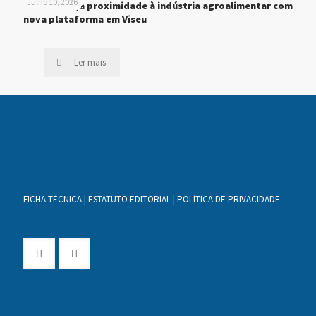
Julho 10, 2026
STEF reforça proximidade à indústria agroalimentar com
nova plataforma em Viseu
Ler mais
FICHA TÉCNICA
|
ESTATUTO EDITORIAL
|
POLÍTICA DE PRIVACIDADE