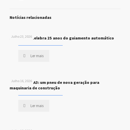
Notícias relacionadas
Julho 23, 2026
John Deere celebra 25 anos do guiamento automático
Ler mais
Julho 16, 2026
MICHELIN XHA3: um pneu de nova geração para
maquinaria de construção
Ler mais