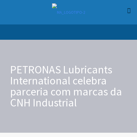
PETRONAS Lubricants
International celebra
parceria com marcas da
CNH Industrial