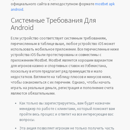
официального сайта в легкодоступном формате
mostbet apk
android
.
Системные Требования Для
Android
Если устройство соответствует системным требованиям,
перечисленным в таблице выше, любое устройство iOS может
использовать мобильное приложение. Все перечисленные ниже
устройства iOS были протестированы и совместимы с
приложением Mostbet. Mostbet является хорошим вариантом
для игроков казино и спортивных ставок из Узбекистана,
поскольку в итоге предлагает ряд преимуществ и мало
недостатков. Взгляните на таблицу плюсов и минусов ниже,
чтобы ознакомиться с их перечнем. Однако, чтобы начать
играть на реальные деньги, регистрация и пополнение счета
являются обязательными.
Как только вы зарегистрируетесь, вам будет назначен
менеджер по работе с клиентами, который поможет вам
пройти весь процесс и ответит на все интересующие вас
вопросы.
Эта акция позволяет игрокам не только получить часть