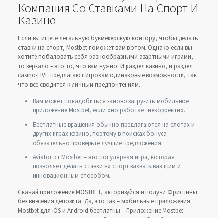
Компания Со Ставками На Спорт И
Казино
Если вы ищете легальную букмекерскую контору, чтобы делать
ставки на спорт, Mostbet поможет вам в этом. Однако если вы
хотите побаловать себя разнообразными азартными играми,
то зеркало – это то, что вам нужно. И раздел казино, и раздел
casino-LIVE предлагают игрокам одинаковые возможности, так
что все сводится к личным предпочтениям.
Вам может понадобиться заново загрузить мобильное
приложение Mostbet, если оно работает некорректно.
Бесплатные вращения обычно предлагаются на слотах и
других играх казино, поэтому в поисках бонуса
обязательно проверьте лучшие предложения.
Aviator от Mostbet – это популярная игра, которая
позволяет делать ставки на спорт захватывающим и
инновационным способом.
Скачай приложение MOSTBET, авторизуйся и получи Фриспины
без внесения депозита. Да, это так – мобильные приложения
Mostbet для iOS и Android бесплатны – Приложение Mostbet