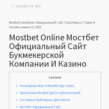
Dezembro 18, 2023
Mostbet Uzbekistan Официальный Сайт Спортивных Ставок И
Онлайн-казино Uz 2023
Mostbet Online Мостбет
Официальный Сайт
Букмекерской
Компании И Казино
Content
Популярные Игры В Mostbet App Casino
Приложение Mostbet Для Ios (iphone И Ipad)
Системные Требования Для Android
Мостбет Официальный Сайт