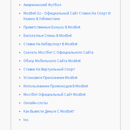
Американский Футбол
Mostbet Uz – Официальный Сайт Ставок На Спорт И
Казино В Узбекистане
Приветственные Бонусы В Mostbet
Бесплатные Спины В Mostbet
Ставки На Киберспорт В Mostbet
Скачать Мостбет С Официального Сайта
Обзор Мобильного Сайта Mostbet
Ставки На Виртуальный Спорт
Установите Приложение Mostbet
Использование Промокодов В Mostbet
Мостбет Официальный Сайт Mostbet
Онлайн-слоты
Как Вывести Деньги С Mostbet?
Ios