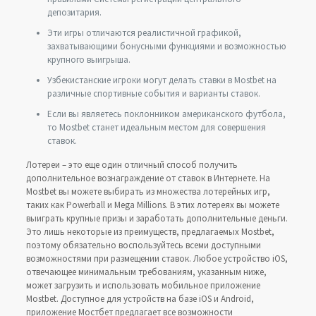
депозитария.
Эти игры отличаются реалистичной графикой,
захватывающими бонусными функциями и возможностью
крупного выигрыша.
Узбекистанские игроки могут делать ставки в Mostbet на
различные спортивные события и варианты ставок.
Если вы являетесь поклонником американского футбола,
то Mostbet станет идеальным местом для совершения
ставок.
Лотереи – это еще один отличный способ получить
дополнительное вознаграждение от ставок в Интернете. На
Mostbet вы можете выбирать из множества лотерейных игр,
таких как Powerball и Mega Millions. В этих лотереях вы можете
выиграть крупные призы и заработать дополнительные деньги.
Это лишь некоторые из преимуществ, предлагаемых Mostbet,
поэтому обязательно воспользуйтесь всеми доступными
возможностями при размещении ставок. Любое устройство iOS,
отвечающее минимальным требованиям, указанным ниже,
может загрузить и использовать мобильное приложение
Mostbet. Доступное для устройств на базе iOS и Android,
приложение Мостбет предлагает все возможности