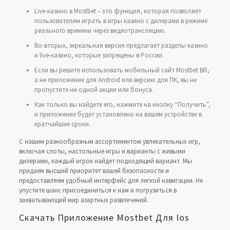
Live-казино в Mostbet – это функция, которая позволяет
пользователям играть в игры казино с дилерами в режиме
реального времени через видеотрансляцию.
Во-вторых, зеркальная версия предлагает разделы казино
и live-казино, которые запрещены в России.
Если вы решите использовать мобильный сайт Mostbet BR,
а не приложение для Android или версию для ПК, вы не
пропустите ни одной акции или бонуса.
Как только вы найдете его, нажмите на кнопку “Получить”,
и приложение будет установлено на вашем устройстве в
кратчайшие сроки.
С нашим разнообразным ассортиментом увлекательных игр,
включая слоты, настольные игры и варианты с живыми
дилерами, каждый игрок найдет подходящий вариант. Мы
придаем высший приоритет вашей безопасности и
предоставляем удобный интерфейс для легкой навигации. Не
упустите шанс присоединиться к нам и погрузиться в
захватывающий мир азартных развлечений.
Скачать Приложение Mostbet Для Ios