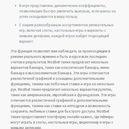
В игре представлены динамические коэффициенты,
позволяющие быстро увеличить выигрыш, если шансы на
успех складываются в вашу пользу.
С нашим разнообразным ассортиментом увлекательных
игр, включая слоты, настольные игры и варианты с
живыми дилерами, каждый игрок найдет подходящий
вариант.
Эта функция позволяет вам наблюдать за происходящим в
режиме реального времени и быть в курсе всех последних
счетов и результатов. Mostbet также предлагает несколько
вариантов баккара, таких как классическая баккара, мини-
баккара и высоколимитная баккара. Эти игры отличаются
реалистичной графикой и оснащены дополнительными
функциями, такими как побочные ставки и игра на несколько
рук. Mostbet также предлагает несколько вариантов рулетки,
таких как американская, европейская и французская. Эти игры
отличаются реалистичной графикой и дополнительными
функциями, такими как ставки на ипподром и возможность
сохранять любимые ставки для быстрого доступа. Mostbet
также предоставляет платформу онлайн-казино, где геймеры
могут играть в слоты, настольные игры, видеопокер и игры с
живыми дилерами.