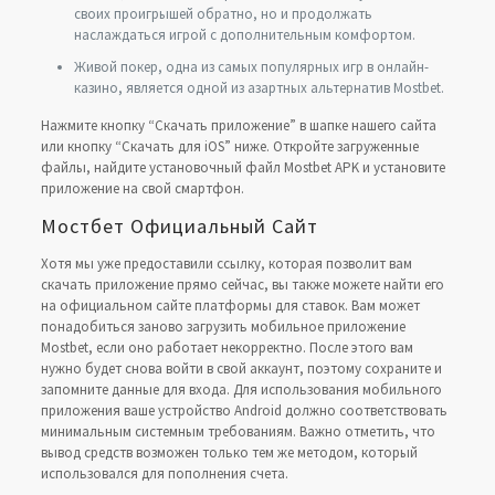
своих проигрышей обратно, но и продолжать
наслаждаться игрой с дополнительным комфортом.
Живой покер, одна из самых популярных игр в онлайн-
казино, является одной из азартных альтернатив Mostbet.
Нажмите кнопку “Скачать приложение” в шапке нашего сайта
или кнопку “Скачать для iOS” ниже. Откройте загруженные
файлы, найдите установочный файл Mostbet APK и установите
приложение на свой смартфон.
Мостбет Официальный Сайт
Хотя мы уже предоставили ссылку, которая позволит вам
скачать приложение прямо сейчас, вы также можете найти его
на официальном сайте платформы для ставок. Вам может
понадобиться заново загрузить мобильное приложение
Mostbet, если оно работает некорректно. После этого вам
нужно будет снова войти в свой аккаунт, поэтому сохраните и
запомните данные для входа. Для использования мобильного
приложения ваше устройство Android должно соответствовать
минимальным системным требованиям. Важно отметить, что
вывод средств возможен только тем же методом, который
использовался для пополнения счета.