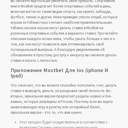
вы сможете еще больше увеличить свою прибыль. Спортивная
книга Mostbet предлагает более спортивных событий в день,
включая матчи по таким видам спорта, как крикет, кабадди,
футбол, теннис и другие. Ниже приведен список опций, которые
игроки из Узбекистана считают наиболее привлекательными.
Узбекистанские игроки могут делать ставки в Mostbet на
различные спортивные события и варианты ставок. Прочитайте
описание каждого из них ниже, чтобы узнать больше о них и о
том, как они могут позволить вам оптимизировать свой
потенциальный выигрыш. А благодаря уведомлениям об
обновлениях и простому доступу к аккаунту вы сможете делать
ставки и играть с легкостью.
Приложение Mostbet Для Ios (iphone И
Ipad)
Это означает, что вы можете спокойно пополнять счет, делать
ставки и выводить деньги, не раскрывая своей личности. Во-
вторых, зеркальная версия предлагает разделы казино и live-
казино, которые запрещены в России. Поэтому если вы ищете
захватывающую игру в рулетку или лотерейный билет,
зеркальная версия – это то, что вам нужно.
Этот процесс будет осуществляться в соответствии с
правилами Системы регистрации центрального