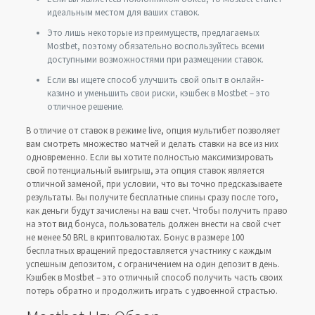
идеальным местом для ваших ставок.
Это лишь некоторые из преимуществ, предлагаемых
Mostbet, поэтому обязательно воспользуйтесь всеми
доступными возможностями при размещении ставок.
Если вы ищете способ улучшить свой опыт в онлайн-
казино и уменьшить свои риски, кэшбек в Mostbet – это
отличное решение.
В отличие от ставок в режиме live, опция мультибет позволяет
вам смотреть множество матчей и делать ставки на все из них
одновременно. Если вы хотите полностью максимизировать
свой потенциальный выигрыш, эта опция ставок является
отличной заменой, при условии, что вы точно предсказываете
результаты. Вы получите бесплатные спины сразу после того,
как деньги будут зачислены на ваш счет. Чтобы получить право
на этот вид бонуса, пользователь должен внести на свой счет
не менее 50 BRL в криптовалютах. Бонус в размере 100
бесплатных вращений предоставляется участнику с каждым
успешным депозитом, с ограничением на один депозит в день.
Кэшбек в Mostbet – это отличный способ получить часть своих
потерь обратно и продолжить играть с удвоенной страстью.