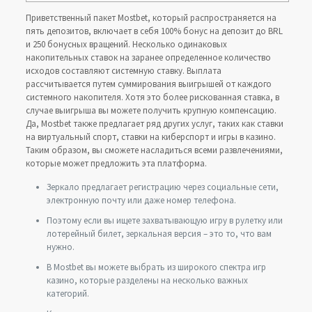
Приветственный пакет Mostbet, который распространяется на
пять депозитов, включает в себя 100% бонус на депозит до BRL
и 250 бонусных вращений. Несколько одинаковых
накопительных ставок на заранее определенное количество
исходов составляют системную ставку. Выплата
рассчитывается путем суммирования выигрышей от каждого
системного накопителя. Хотя это более рискованная ставка, в
случае выигрыша вы можете получить крупную компенсацию.
Да, Mostbet также предлагает ряд других услуг, таких как ставки
на виртуальный спорт, ставки на киберспорт и игры в казино.
Таким образом, вы сможете насладиться всеми развлечениями,
которые может предложить эта платформа.
Зеркало предлагает регистрацию через социальные сети,
электронную почту или даже номер телефона.
Поэтому если вы ищете захватывающую игру в рулетку или
лотерейный билет, зеркальная версия – это то, что вам
нужно.
В Mostbet вы можете выбрать из широкого спектра игр
казино, которые разделены на несколько важных
категорий.