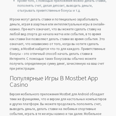
Кроме того, с помощью приложения можно делать ставки,
пополнять счет, делая депозит, выводить деньги,
отыгрывать приветственные бонусы и т.д.
Игроки могут делать ставки и потенциально зарабатывать
деньги, играя в азартные или интеллектуальные игры в онлайн-
казино. Пре-матч означает, что вы можете сделать ставку на
любой вид спорта до начала матча или события, в то время
как ставки live позволяют делать ставки во время события. Это
означает, что независимо от того, когда вы хотите сделать
ставку, в Mostbet найдется что-то для каждого. Приветственные
бонусы – это отличный способ начать делать ставки в
Интернете. С помощью таких бонусов вы обычно можете
получить определенную сумму денег, зачисленную на ваш счет
при регистрации.
Популярные Игры В Mostbet App
Casino
Версия мобильного приложения Mostbet для Android обладает
теми же функциями, что и версии для настольных компьютеров
и других платформ. Вы можете продолжать пополнять счет,
выводить деньги, делать ставки на любимые спортивные
события, играть в те же игры казино и так далее. Мобильное