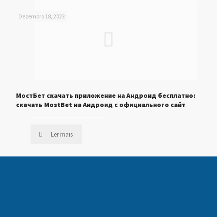
Dezembro 18, 2023
МостБет скачать приложение на Андроид бесплатно:
скачать MostBet на Андроид с официального сайт
Ler mais