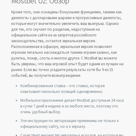
Mostbet Uz: Обзор
Кроме того, они оснащены бонусными функциями, такими как
джекпоты с долларовыми шарами и прогрессивные джекпоты,
которые могут значительно увеличить ваш выигрыш. Однако
для тех, кто скучает по разделам, недоступным на
официальном сайте из-за запретов российского
законодательства, остается зеркальная версия.
Расположенная в офшоре, зеркальная версия позволяет
игрокам легально наслаждаться такими играми казино, как
рулетка, покер, слоты и многое другое. С Mostbet вы можете
быть уверены, что ваш игровой опыт будет одним из лучших на
рынке. Если вы точно угадаете результаты хотя бы 9 из 15
событий, вы получите вознаграждение.
Комбинированная ставка – это ставка, которая
охватывает несколько позиций одновременно.
Мобильное приложение делает Mostbet доступным 24 часа
в сутки 7 дней в неделю и из любого места, поэтому это
очень удобный выбор.
Эти инструкции по авторизации применимы не только к
официальному сайту, но и к зеркалу.
Существует множество вероятных исходов, на которые вы