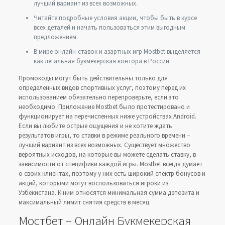
лучший вариант из всех возможных.
Читайте подробные условия акции, чтобы быть в курсе
всех деталей и начать пользоваться этим выгодным
предложением.
В мире онлайн-ставок и азартных игр Mostbet выделяется
как легальная букмекерская контора в России.
Промокоды могут быть действительны только для
определенных видов спортивных услуг, поэтому перед их
использованием обязательно перепроверьте, если это
необходимо. Приложение Mostbet было протестировано и
функционирует на перечисленных ниже устройствах Android.
Если вы любите острые ощущения и не хотите ждать
результатов игры, то ставки в режиме реального времени –
лучший вариант из всех возможных. Существует множество
вероятных исходов, на которые вы можете сделать ставку, в
зависимости от специфики каждой игры. Mostbet всегда думает
о своих клиентах, поэтому у них есть широкий спектр бонусов и
акций, которыми могут воспользоваться игроки из
Узбекистана. К ним относятся минимальная сумма депозита и
максимальный лимит снятия средств в месяц.
Мостбет – Онлайн Букмекерская