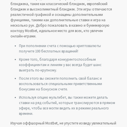
блэкджека, такие как классический блэкджек, европейский
блэкджек и высоколимитный блэкджек. Эти игры отличаются
реалистичной графикой и оснащены дополнительными
функциями, такими как дополнительные ставки и игра на
несколько рук. Добро пожаловать в казино и букмекерскую
контору Mostbet, идеальное место для всех, кто увлечен
онлайн-играми.
При пополнении счета с помощью криптовалюты
получите 100 бесплатных вращений!
Кроме того, благодаря конкурентоспособным
коэффициентам и линиям у вас всегда будет шанс
выиграть по-крупному.
После этого вы сможете пополнить свой баланс и
воспользоваться специальными приветственными
бонусами на бонусном счете.
Используя опцию мультибет, вы также можете делать
ставки на ряд событий, которые транслируются в прямом
эфире, чтобы все могли видеть их в режиме реального
времени.
Изучая оффшорный Mostbet, не упустите из виду увлекательный