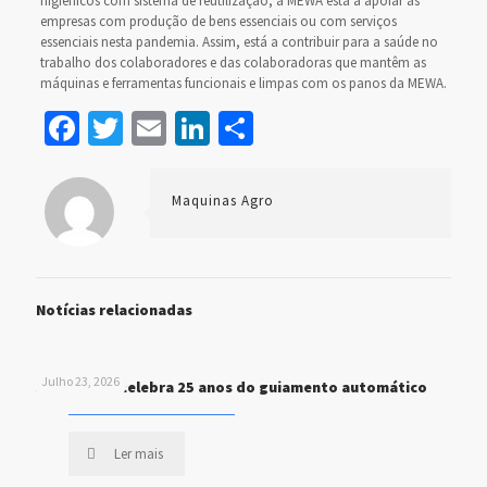
higiénicos com sistema de reutilização, a MEWA está a apoiar as
empresas com produção de bens essenciais ou com serviços
essenciais nesta pandemia. Assim, está a contribuir para a saúde no
trabalho dos colaboradores e das colaboradoras que mantêm as
máquinas e ferramentas funcionais e limpas com os panos da MEWA.
Facebook
Twitter
Email
LinkedIn
Share
Maquinas Agro
Notícias relacionadas
Julho 23, 2026
John Deere celebra 25 anos do guiamento automático
Ler mais