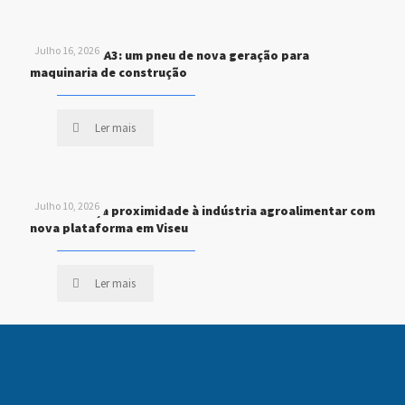
Julho 16, 2026
MICHELIN XHA3: um pneu de nova geração para
maquinaria de construção
Ler mais
Julho 10, 2026
STEF reforça proximidade à indústria agroalimentar com
nova plataforma em Viseu
Ler mais