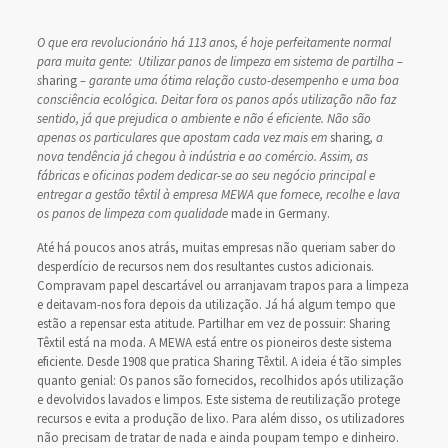
O que era revolucionário há 113 anos, é hoje perfeitamente normal
para muita gente: Utilizar panos de limpeza em sistema de partilha –
s
haring
– garante uma ótima relação custo-desempenho e uma boa
consciência ecológica. Deitar fora os panos após utilização não faz
sentido, já que prejudica o ambiente e não é eficiente. Não são
apenas os particulares que apostam cada vez mais em
sharing
, a
nova tendência já chegou à indústria e ao comércio. Assim, as
fábricas e oficinas podem dedicar-se ao seu negócio principal e
entregar a gestão têxtil à empresa MEWA que fornece, recolhe e lava
os panos de limpeza com qualidade
made in Germany.
Até há poucos anos atrás, muitas empresas não queriam saber do
desperdício de recursos nem dos resultantes custos adicionais.
Compravam papel descartável ou arranjavam trapos para a limpeza
e deitavam-nos fora depois da utilização. Já há algum tempo que
estão a repensar esta atitude. Partilhar em vez de possuir: Sharing
Têxtil está na moda. A MEWA está entre os pioneiros deste sistema
eficiente. Desde 1908 que pratica Sharing Têxtil. A ideia é tão simples
quanto genial: Os panos são fornecidos, recolhidos após utilização
e devolvidos lavados e limpos. Este sistema de reutilização protege
recursos e evita a produção de lixo. Para além disso, os utilizadores
não precisam de tratar de nada e ainda poupam tempo e dinheiro.