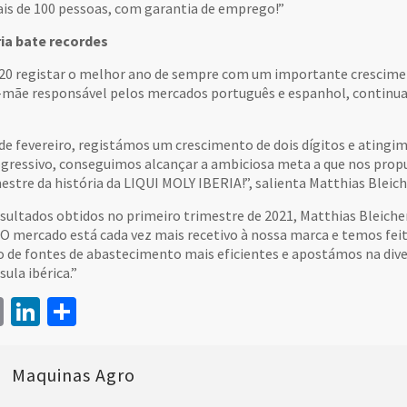
s de 100 pessoas, com garantia de emprego!”
ria bate recordes
20 registar o melhor ano de sempre com um importante crescimen
a-mãe responsável pelos mercados português e espanhol, continua
de fevereiro, registámos um crescimento de dois dígitos e atingi
gressivo, conseguimos alcançar a ambiciosa meta a que nos prop
estre da história da LIQUI MOLY IBERIA!”, salienta Matthias Bleich
sultados obtidos no primeiro trimestre de 2021, Matthias Bleicher
 “O mercado está cada vez mais recetivo à nossa marca e temos f
o de fontes de abastecimento mais eficientes e apostámos na dive
sula ibérica.”
book
itter
Email
LinkedIn
Share
Maquinas Agro