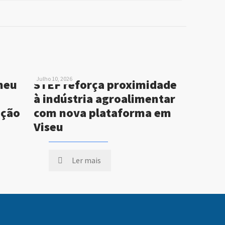
Julho 10, 2026
neu
STEF reforça proximidade
à indústria agroalimentar
ução
com nova plataforma em
Viseu
Ler mais