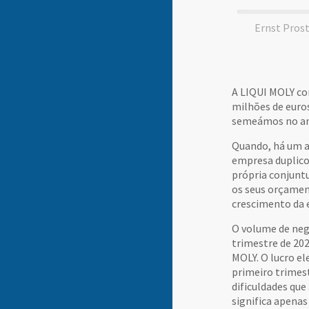
Ernst Prost
A LIQUI MOLY co
milhões de euro
semeámos no ano
Quando, há um a
empresa duplico
própria conjunt
os seus orçamen
crescimento da e
O volume de neg
trimestre de 20
MOLY. O lucro el
primeiro trimes
dificuldades que
significa apena