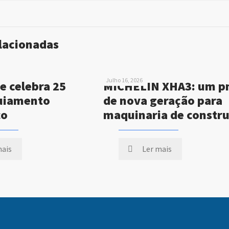
elacionadas
Julho 16, 2026
e celebra 25
MICHELIN XHA3: um p
uiamento
de nova geração para
co
maquinaria de constr
mais
Ler mais