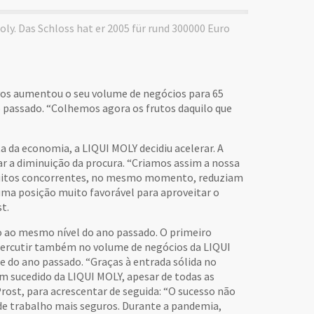
oly. Das Schloss hat er 2005 für rund 300000 Euro
ivos aumentou o seu volume de negócios para 65
passado. “Colhemos agora os frutos daquilo que
 da economia, a LIQUI MOLY decidiu acelerar. A
r a diminuição da procura. “Criamos assim a nossa
e muitos concorrentes, no mesmo momento, reduziam
uma posição muito favorável para aproveitar o
t.
o ao mesmo nível do ano passado. O primeiro
percutir também no volume de negócios da LIQUI
e do ano passado. “Graças à entrada sólida no
 sucedido da LIQUI MOLY, apesar de todas as
rost, para acrescentar de seguida: “O sucesso não
de trabalho mais seguros. Durante a pandemia,