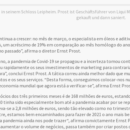
 in seinem Schloss Leipheim. Prost ist Geschäftsführer von Liqui M
gekauft und dann saniert.
ntinua a crescer: no mês de março, o especialista em óleos e adit
s, um acréscimo de 19% em comparação ao mês homólogo do ano 
 passado”, afirma o diretor Ernst Prost.
no, a pandemia de Covid-19 se propagou e a incerteza tomou conta
u rapidamente os seus investimentos de marketing para contraria
ura”, conclui Ernst Prost. A tática correu ainda melhor dado qu
tos e os seus serviços. “Desta forma, conseguimos colocar-nos n
conomia mundial que agora está a verificar-se”, afirma Ernst Pros
ócios dos três primeiros meses é de 168 milhões de euros, estand
20 tinha sido especialmente bom até a pandemia acabar por se re
eva-se a 2,8 milhões de euros, sendo tão elevado como no trimestr
tre, estamos bem encaminhados para fazer de 2021 o ano mais bem
 a pandemia ainda nos pode trazer“, afirma convictamente Ernst P
s aumentar o volume de negócios, passa também por criar postos 