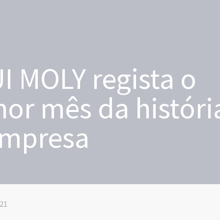
I MOLY regista o
or mês da históri
empresa
021