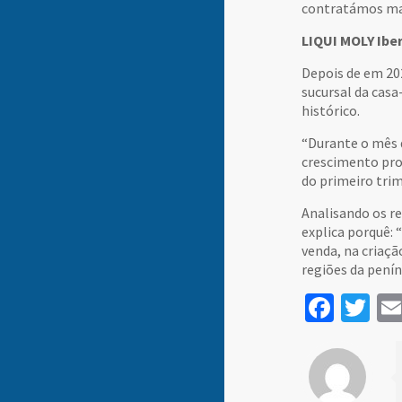
contratámos mai
LIQUI MOLY Ibe
Depois de em 20
sucursal da cas
histórico.
“Durante o mês 
crescimento pro
do primeiro trim
Analisando os re
explica porquê:
venda, na criaçã
regiões da penín
Face
Tw