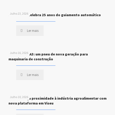
Julho 23, 2026
John Deere celebra 25 anos do guiamento automático
Ler mais
Julho 16, 2026
MICHELIN XHA3: um pneu de nova geração para
maquinaria de construção
Ler mais
Julho 10, 2026
STEF reforça proximidade à indústria agroalimentar com
nova plataforma em Viseu