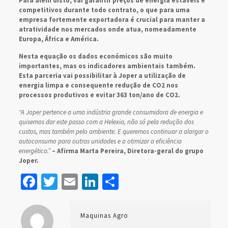
Para além disto, vai garantir preços de energia estáveis e
competitivos durante todo contrato, o que para uma
empresa fortemente exportadora é crucial para manter a
atratividade nos mercados onde atua, nomeadamente
Europa, África e América.
Nesta equação os dados económicos são muito
importantes, mas os indicadores ambientais também.
Esta parceria vai possibilitar à Joper a utilização de
energia limpa e consequente redução de CO2 nos
processos produtivos e evitar 363 ton/ano de CO2.
“A Joper pertence a uma indústria grande consumidora de energia e
quisemos dar este passo com a Helexia, não só pela redução dos
custos, mas também pelo ambiente. E queremos continuar a alargar o
autoconsumo para outras unidades e a otimizar a eficiência
energética.”
– Afirma Marta Pereira, Diretora-geral do grupo
Joper.
Facebook
Twitter
Email
LinkedIn
Share
Maquinas Agro