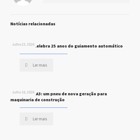
Notícias relacionadas
Julho 23, 2026
John Deere celebra 25 anos do guiamento automático
Ler mais
Julho 16, 2026
MICHELIN XHA3: um pneu de nova geração para
maquinaria de construção
Ler mais