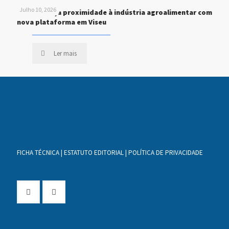
Julho 10, 2026
STEF reforça proximidade à indústria agroalimentar com
nova plataforma em Viseu
Ler mais
FICHA TÉCNICA
|
ESTATUTO EDITORIAL
|
POLÍTICA DE PRIVACIDADE