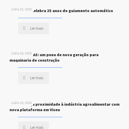
Julho 23, 2026
John Deere celebra 25 anos do guiamento automático
Ler mais
Julho 16, 2026
MICHELIN XHA3: um pneu de nova geração para
maquinaria de construção
Ler mais
Julho 10, 2026
STEF reforça proximidade à indústria agroalimentar com
nova plataforma em Viseu
Ler mais