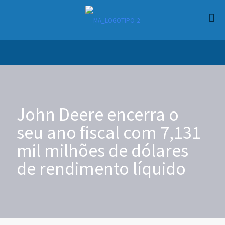
John Deere encerra o
seu ano fiscal com 7,131
mil milhões de dólares
de rendimento líquido