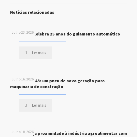
Notícias relacionadas
Julho 23, 2026
John Deere celebra 25 anos do guiamento automático
Ler mais
Julho 16, 2026
MICHELIN XHA3: um pneu de nova geração para
maquinaria de construção
Ler mais
Julho 10, 2026
STEF reforça proximidade à indústria agroalimentar com