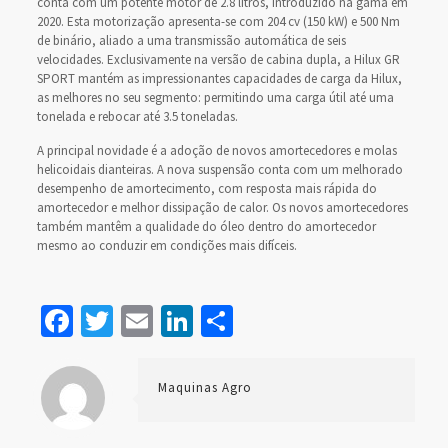
conta com um potente motor de 2.8 litros, introduzido na gama em
2020. Esta motorização apresenta-se com 204 cv (150 kW) e 500 Nm
de binário, aliado a uma transmissão automática de seis
velocidades. Exclusivamente na versão de cabina dupla, a Hilux GR
SPORT mantém as impressionantes capacidades de carga da Hilux,
as melhores no seu segmento: permitindo uma carga útil até uma
tonelada e rebocar até 3.5 toneladas.
A principal novidade é a adoção de novos amortecedores e molas
helicoidais dianteiras. A nova suspensão conta com um melhorado
desempenho de amortecimento, com resposta mais rápida do
amortecedor e melhor dissipação de calor. Os novos amortecedores
também mantêm a qualidade do óleo dentro do amortecedor
mesmo ao conduzir em condições mais difíceis.
Facebook
Twitter
Email
LinkedIn
Share
Maquinas Agro