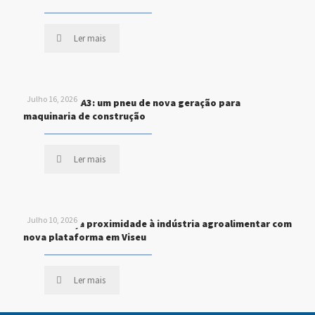
Ler mais
Julho 16, 2026
MICHELIN XHA3: um pneu de nova geração para
maquinaria de construção
Ler mais
Julho 10, 2026
STEF reforça proximidade à indústria agroalimentar com
nova plataforma em Viseu
Ler mais