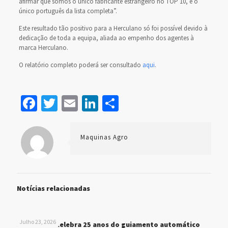
afirmar que somos o único fabricante estrangeiro no TOP 10, e o
único português da lista completa”.
Este resultado tão positivo para a Herculano só foi possível devido à
dedicação de toda a equipa, aliada ao empenho dos agentes à
marca Herculano.
O relatório completo poderá ser consultado
aqui
.
Facebook
Twitter
Email
LinkedIn
Share
Maquinas Agro
Notícias relacionadas
Julho 23, 2026
John Deere celebra 25 anos do guiamento automático