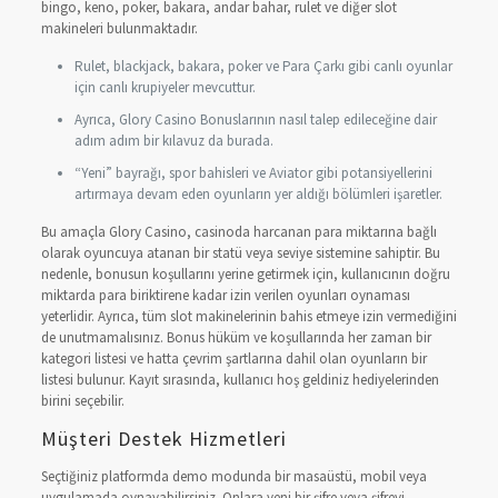
bingo, keno, poker, bakara, andar bahar, rulet ve diğer slot
makineleri bulunmaktadır.
Rulet, blackjack, bakara, poker ve Para Çarkı gibi canlı oyunlar
için canlı krupiyeler mevcuttur.
Ayrıca, Glory Casino Bonuslarının nasıl talep edileceğine dair
adım adım bir kılavuz da burada.
“Yeni” bayrağı, spor bahisleri ve Aviator gibi potansiyellerini
artırmaya devam eden oyunların yer aldığı bölümleri işaretler.
Bu amaçla Glory Casino, casinoda harcanan para miktarına bağlı
olarak oyuncuya atanan bir statü veya seviye sistemine sahiptir. Bu
nedenle, bonusun koşullarını yerine getirmek için, kullanıcının doğru
miktarda para biriktirene kadar izin verilen oyunları oynaması
yeterlidir. Ayrıca, tüm slot makinelerinin bahis etmeye izin vermediğini
de unutmamalısınız. Bonus hüküm ve koşullarında her zaman bir
kategori listesi ve hatta çevrim şartlarına dahil olan oyunların bir
listesi bulunur. Kayıt sırasında, kullanıcı hoş geldiniz hediyelerinden
birini seçebilir.
Müşteri Destek Hizmetleri
Seçtiğiniz platformda demo modunda bir masaüstü, mobil veya
uygulamada oynayabilirsiniz. Onlara yeni bir şifre veya şifreyi