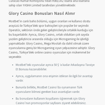
Curacao Kumar Komisyonu’ndan #365/JAZ lisansı ana lisansına
sahip olan YASHA Limited tarafından yönetilmektedir.
Glory Casino Bonusları Nasıl Alınır
Mostbet’in canlı bahis bölümü, uygun oranları ve kullanıcı dostu
arayüzü ile Türkiye’deki spor bahisçileri için popüler bir seçimdir.
Operatör, sektörün önde gelen geliştiricileriyle ortaklık kurduğu için
bu başarılabilir. Ayrıca, Glory Casino, ortak oldukları çok sayıda
yazılım geliştiricisi arasında olduğu için Microgaming ile işbirliği
yapmaktadır. Glory Casino, Mega Moolah da dahil olmak üzere
oyuncularına geniş bir Microgaming oyun yelpazesine sahiptir. Glory
Casino, Türkiye’deki online casino oyuncuları için mükemmel bir
seçenektir.
Mostbet’teki oyuncular ayrıca 50 $ ‘a kadar Arkadaşına Tavsiye
Et Bonusu kazanabilirler.
Ayrıca, uygulamanın ona erişimin istikrarı ile ilgili bir avantajı
vardır.
Bununla birlikte, Mostbet Casino’da oynamanın Türk
oyuncuların bilmesi gereken bazı avantajları vardır.
Bu bonusların kullanım koşullarını öğrenmek için Glory
Casino’nun promosyonlar sayfasını ziyaret edebilirsiniz.