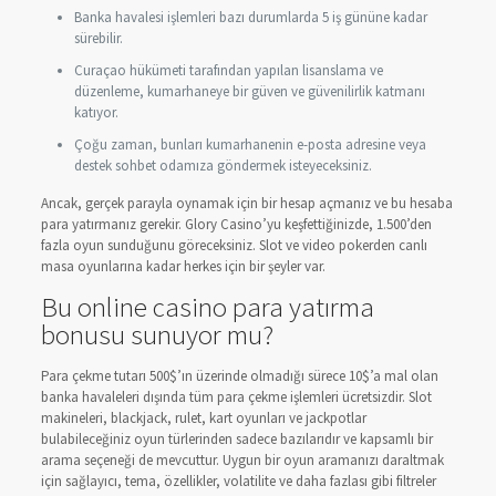
Banka havalesi işlemleri bazı durumlarda 5 iş gününe kadar
sürebilir.
Curaçao hükümeti tarafından yapılan lisanslama ve
düzenleme, kumarhaneye bir güven ve güvenilirlik katmanı
katıyor.
Çoğu zaman, bunları kumarhanenin e-posta adresine veya
destek sohbet odamıza göndermek isteyeceksiniz.
Ancak, gerçek parayla oynamak için bir hesap açmanız ve bu hesaba
para yatırmanız gerekir. Glory Casino’yu keşfettiğinizde, 1.500’den
fazla oyun sunduğunu göreceksiniz. Slot ve video pokerden canlı
masa oyunlarına kadar herkes için bir şeyler var.
Bu online casino para yatırma
bonusu sunuyor mu?
Para çekme tutarı 500$’ın üzerinde olmadığı sürece 10$’a mal olan
banka havaleleri dışında tüm para çekme işlemleri ücretsizdir. Slot
makineleri, blackjack, rulet, kart oyunları ve jackpotlar
bulabileceğiniz oyun türlerinden sadece bazılarıdır ve kapsamlı bir
arama seçeneği de mevcuttur. Uygun bir oyun aramanızı daraltmak
için sağlayıcı, tema, özellikler, volatilite ve daha fazlası gibi filtreler