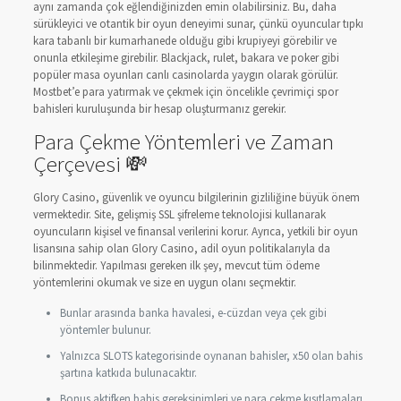
aynı zamanda çok eğlendiğinizden emin olabilirsiniz. Bu, daha
sürükleyici ve otantik bir oyun deneyimi sunar, çünkü oyuncular tıpkı
kara tabanlı bir kumarhanede olduğu gibi krupiyeyi görebilir ve
onunla etkileşime girebilir. Blackjack, rulet, bakara ve poker gibi
popüler masa oyunları canlı casinolarda yaygın olarak görülür.
Mostbet’e para yatırmak ve çekmek için öncelikle çevrimiçi spor
bahisleri kuruluşunda bir hesap oluşturmanız gerekir.
Para Çekme Yöntemleri ve Zaman
Çerçevesi 💸
Glory Casino, güvenlik ve oyuncu bilgilerinin gizliliğine büyük önem
vermektedir. Site, gelişmiş SSL şifreleme teknolojisi kullanarak
oyuncuların kişisel ve finansal verilerini korur. Ayrıca, yetkili bir oyun
lisansına sahip olan Glory Casino, adil oyun politikalarıyla da
bilinmektedir. Yapılması gereken ilk şey, mevcut tüm ödeme
yöntemlerini okumak ve size en uygun olanı seçmektir.
Bunlar arasında banka havalesi, e-cüzdan veya çek gibi
yöntemler bulunur.
Yalnızca SLOTS kategorisinde oynanan bahisler, x50 olan bahis
şartına katkıda bulunacaktır.
Bonus aktifken bahis gereksinimleri ve para çekme kısıtlamaları