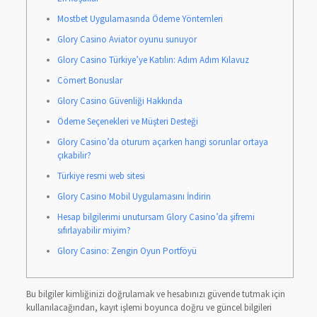
Mostbet Uygulamasında Ödeme Yöntemleri
Glory Casino Aviator oyunu sunuyor
Glory Casino Türkiye’ye Katılın: Adım Adım Kılavuz
Cömert Bonuslar
Glory Casino Güvenliği Hakkında
Ödeme Seçenekleri ve Müşteri Desteği
Glory Casino’da oturum açarken hangi sorunlar ortaya
çıkabilir?
Türkiye resmi web sitesi
Glory Casino Mobil Uygulamasını İndirin
Hesap bilgilerimi unutursam Glory Casino’da şifremi
sıfırlayabilir miyim?
Glory Casino: Zengin Oyun Portföyü
Bu bilgiler kimliğinizi doğrulamak ve hesabınızı güvende tutmak için
kullanılacağından, kayıt işlemi boyunca doğru ve güncel bilgileri