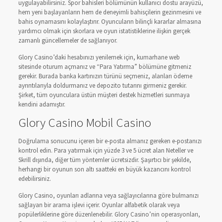
uygulayabilirsiniz. Spor bahisleri bölümünün kullanıcı dostu arayüzü,
hem yeni başlayanların hem de deneyimli bahisçilerin gezinmesini ve
bahis oynamasını kolaylaştırır. Oyuncuların bilinçli kararlar almasına
yardımcı olmak için skorlara ve oyun istatistiklerine ilişkin gerçek
zamanlı güncellemeler de sağlanıyor.
Glory Casino’daki hesabınızı yenilemek için, kumarhane web
sitesinde oturum açmanız ve “Para Yatırma” bölümüne gitmeniz
gerekir. Burada banka kartınızın türünü seçmeniz, alanları ödeme
ayrıntılarıyla doldurmanız ve depozito tutarını girmeniz gerekir.
Şirket, tüm oyunculara üstün müşteri destek hizmetleri sunmaya
kendini adamıştır.
Glory Casino Mobil Casino
Doğrulama sonucunu içeren bir e-posta almanız gereken e-postanızı
kontrol edin. Para yatırmak için yüzde 3 ve 5 ücret alan Neteller ve
Skrill dışında, diğer tüm yöntemler ücretsizdir. Şaşırtıcı bir şekilde,
herhangi bir oyunun son altı saatteki en büyük kazancını kontrol
edebilirsiniz.
Glory Casino, oyunları adlarına veya sağlayıcılarına göre bulmanızı
sağlayan bir arama işlevi içerir. Oyunlar alfabetik olarak veya
popülerliklerine göre düzenlenebilir. Glory Casino’nin operasyonları,