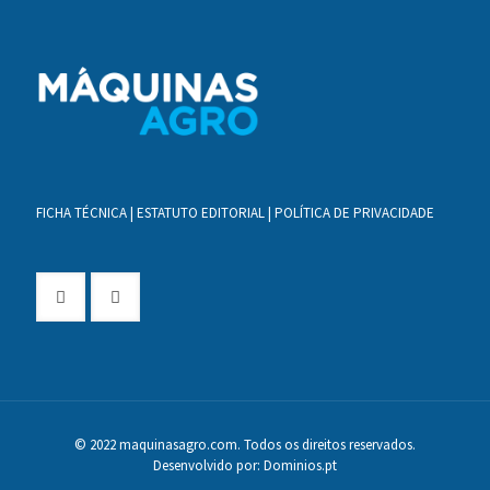
FICHA TÉCNICA
|
ESTATUTO EDITORIAL
|
POLÍTICA DE PRIVACIDADE
© 2022 maquinasagro.com. Todos os direitos reservados.
Desenvolvido por:
Dominios.pt