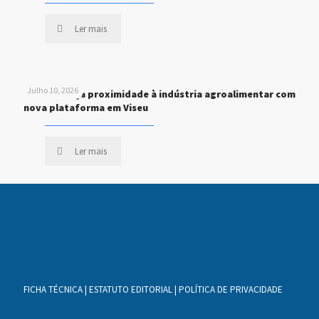
Ler mais
Julho 10, 2026
STEF reforça proximidade à indústria agroalimentar com
nova plataforma em Viseu
Ler mais
FICHA TÉCNICA
|
ESTATUTO EDITORIAL
|
POLÍTICA DE PRIVACIDADE