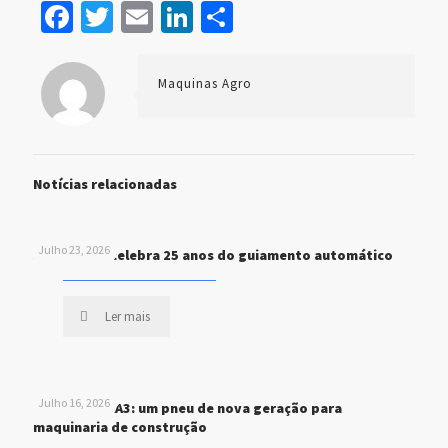
Facebook
Twitter
Email
LinkedIn
Share
Maquinas Agro
Notícias relacionadas
Julho 23, 2026
John Deere celebra 25 anos do guiamento automático
Ler mais
Julho 16, 2026
MICHELIN XHA3: um pneu de nova geração para
maquinaria de construção