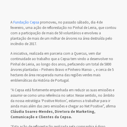
A
Fundação Cepsa
promoveu, no passado sábado, dia 4 de
fevereiro, uma ação de reflorestação no Pinhal de Leiria, que contou
com a participação de mais de 50 voluntários e envolveu a
plantação de mais de um milhar de árvores na área destruída pelo
incêndio de 2017.
A iniciativa, realizada em parceria com a Quercus, vem dar
continuidade ao trabalho que a Cepsa tem vindo a desenvolver no
Pinhal de Leiria, ao longo dos anos, perfazendo um total de 5800
árvores plantadas – Pinheiro Bravo e Pinheiro Manso -, e cerca de 5
hectares de área recuperada numa das regiões verdes mais
emblemáticas da História de Portugal.
“A Cepsa está fortemente empenhada em reduzir as suas emissões e
assumir-se como uma referência no setor. Nesse sentido, no âmbito
da nossa estratégia ‘Positive Motion’, estamos a trabalhar para ir
ainda mais além das zero emissões e chegar ao Net Positive”, afirma
Cláudia Soares-Mendes, Diretora de Marketing,
Comunicação e Clientes da Cepsa.
“Esta ação de reflorestação realizada pela companhia é disso