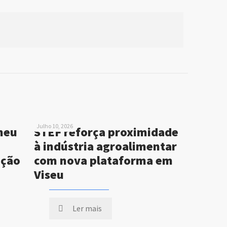
Julho 10, 2026
neu
STEF reforça proximidade
à indústria agroalimentar
ução
com nova plataforma em
Viseu
Ler mais