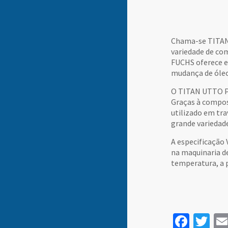
Chama-se TITAN 
variedade de co
FUCHS oferece e
mudança de óleo,
O TITAN UTTO PR
Graças à compos
utilizado em tr
grande variedad
A especificação
na maquinaria d
temperatura, a p
Face
Tw