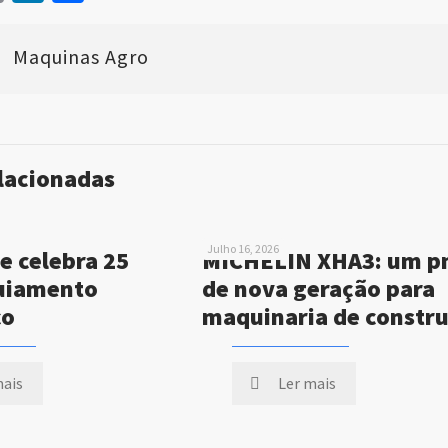
Maquinas Agro
elacionadas
Julho 16, 2026
e celebra 25
MICHELIN XHA3: um p
uiamento
de nova geração para
co
maquinaria de constr
mais
Ler mais