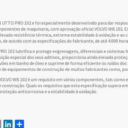
UTTO PRO 102 e foi especialmente desenvolvido para dar resposta
mponentes de maquinaria, com aprovação oficial VOLVO WB 102. E
levada resistência térmica, extrema estabilidade à oxidação e ao 
 de acordo com as especificações do fabricante, de até 4.000 hora
O 102 lubrifica e protege engrenagens, diferenciais e sistemas h
ição especial dos seus aditivos, proporciona ainda elevada prote
avões em banho de óleo e suprime de forma eficiente os ruídos do
e de equipamentos de construção de muitos fabricantes como, 
 VOLVO WB 102 é um requisito em vários componentes, tais como ei
e construção. Quais os requisitos que esta especificação supera 
roteção anticorrosiva e a estabilidade à oxidação.
book
itter
Email
LinkedIn
Share