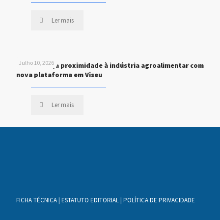
Ler mais
Julho 10, 2026
STEF reforça proximidade à indústria agroalimentar com
nova plataforma em Viseu
Ler mais
FICHA TÉCNICA
|
ESTATUTO EDITORIAL
|
POLÍTICA DE PRIVACIDADE