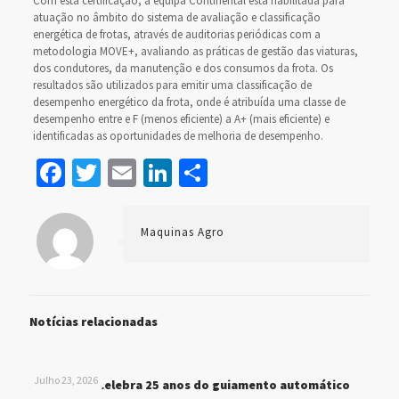
Com esta certificação, a equipa Continental está habilitada para
atuação no âmbito do sistema de avaliação e classificação
energética de frotas, através de auditorias periódicas com a
metodologia MOVE+, avaliando as práticas de gestão das viaturas,
dos condutores, da manutenção e dos consumos da frota. Os
resultados são utilizados para emitir uma classificação de
desempenho energético da frota, onde é atribuída uma classe de
desempenho entre e F (menos eficiente) a A+ (mais eficiente) e
identificadas as oportunidades de melhoria de desempenho.
Facebook
Twitter
Email
LinkedIn
Share
Maquinas Agro
Notícias relacionadas
Julho 23, 2026
John Deere celebra 25 anos do guiamento automático