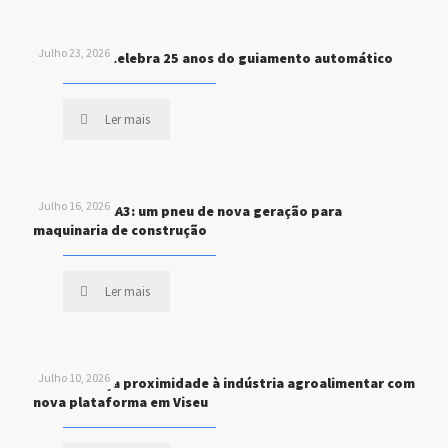
Julho 23, 2026
John Deere celebra 25 anos do guiamento automático
Ler mais
Julho 16, 2026
MICHELIN XHA3: um pneu de nova geração para
maquinaria de construção
Ler mais
Julho 10, 2026
STEF reforça proximidade à indústria agroalimentar com
nova plataforma em Viseu