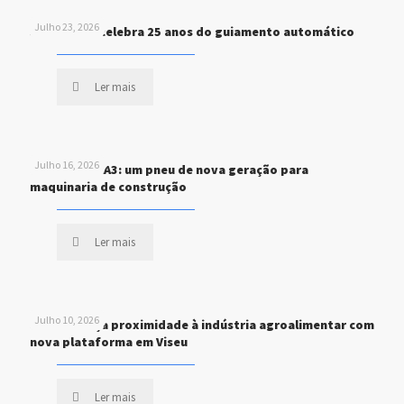
Julho 23, 2026
John Deere celebra 25 anos do guiamento automático
Ler mais
Julho 16, 2026
MICHELIN XHA3: um pneu de nova geração para
maquinaria de construção
Ler mais
Julho 10, 2026
STEF reforça proximidade à indústria agroalimentar com
nova plataforma em Viseu
Ler mais