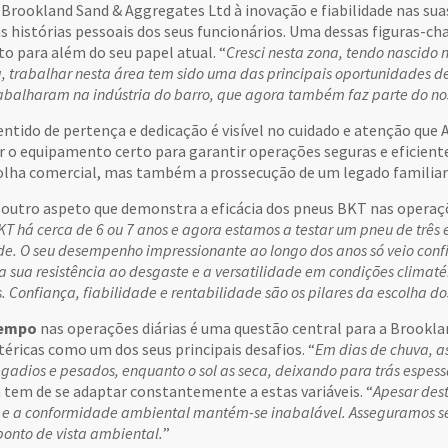
rookland Sand & Aggregates Ltd à inovação e fiabilidade nas suas
as histórias pessoais dos seus funcionários. Uma dessas figuras-ch
o para além do seu papel atual. “
Cresci nesta zona, tendo nascido
, trabalhar nesta área tem sido uma das principais oportunidades de 
trabalharam na indústria do barro, que agora também faz parte do no
ntido de pertença e dedicação é visível no cuidado e atenção que 
r o equipamento certo para garantir operações seguras e eficiente
lha comercial, mas também a prossecução de um legado familiar l
a outro aspeto que demonstra a eficácia dos pneus BKT nas operaç
T há cerca de 6 ou 7 anos e agora estamos a testar um pneu de três
de. O seu desempenho impressionante ao longo dos anos só veio con
a sua resistência ao desgaste e a versatilidade em condições climaté
 Confiança, fiabilidade e rentabilidade são os pilares da escolha do
tempo
nas operações diárias é uma questão central para a Brookla
éricas como um dos seus principais desafios. “
Em dias de chuva, a
gadios e pesados, enquanto o sol as seca, deixando para trás espe
tem de se adaptar constantemente a estas variáveis. “
Apesar des
 e a conformidade ambiental mantém-se inabalável. Asseguramos se
ponto de vista ambiental.
”