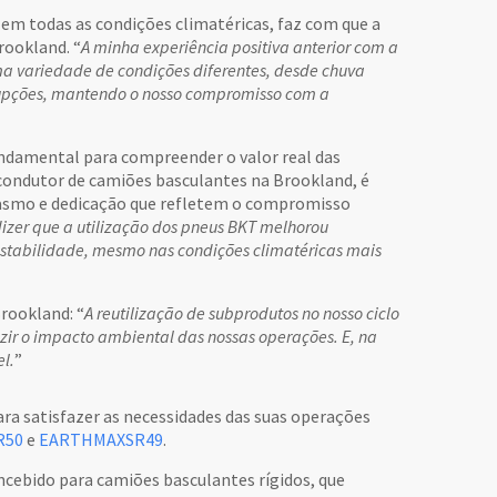
em todas as condições climatéricas, faz com que a
rookland. “
A minha experiência positiva anterior com a
ma variedade de condições diferentes, desde chuva
rrupções, mantendo o nosso compromisso com a
ndamental para compreender o valor real das
m condutor de camiões basculantes na Brookland, é
iasmo e dedicação que refletem o compromisso
dizer que a utilização dos pneus BKT melhorou
estabilidade, mesmo nas condições climatéricas mais
rookland: “
A reutilização de subprodutos no nosso ciclo
ir o impacto ambiental das nossas operações. E, na
el.
”
a satisfazer as necessidades das suas operações
R50
e
EARTHMAXSR49
.
ebido para camiões basculantes rígidos, que