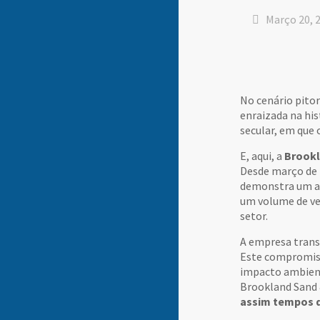
Março 20, 
No cenário pito
enraizada na his
secular, em que 
E, aqui, a
Brookl
Desde março de 2
demonstra um alc
um volume de ve
setor.
A empresa trans
Este compromisso
impacto ambient
Brookland Sand 
assim tempos d