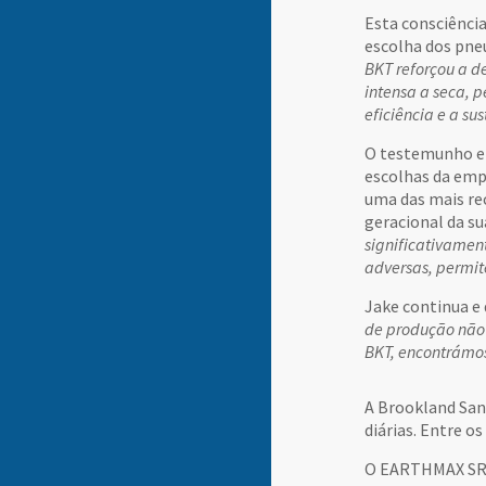
Esta consciênci
escolha dos pne
BKT reforçou a d
intensa a seca, 
eficiência e a su
O testemunho em
escolhas da emp
uma das mais re
geracional da su
significativamen
adversas, permi
Jake continua e
de produção não 
BKT, encontrámos
A Brookland San
diárias. Entre o
O EARTHMAX SR 4