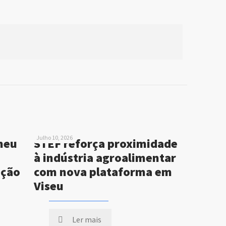
Julho 10, 2026
neu
STEF reforça proximidade
à indústria agroalimentar
ução
com nova plataforma em
Viseu
Ler mais