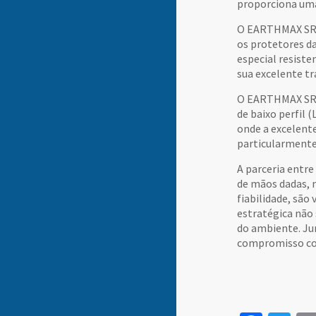
proporciona uma 
O EARTHMAX SR 5
os protetores d
especial resist
sua excelente t
O EARTHMAX SR 4
de baixo perfil
onde a excelente
particularmente
A parceria entr
de mãos dadas, 
fiabilidade, são
estratégica não
do ambiente. Ju
compromisso com