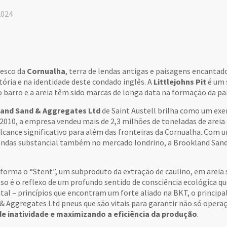
2024
resco da
Cornualha
, terra de lendas antigas e paisagens encanta
tória e na identidade deste condado inglês. A
Littlejohns Pit
é um 
o barro e a areia têm sido marcas de longa data na formação da pa
and Sand & Aggregates Ltd
de Saint Austell brilha como um exe
010, a empresa vendeu mais de 2,3 milhões de toneladas de areia e
ance significativo para além das fronteiras da Cornualha. Com um
ndas substancial também no mercado londrino, a Brookland Sand 
forma o “Stent”, um subproduto da extração de caulino, em areia
 é o reflexo de um profundo sentido de consciência ecológica que 
al – princípios que encontram um forte aliado na BKT, o principal
& Aggregates Ltd pneus que são vitais para garantir não só ope
e inatividade e maximizando a eficiência da produção
.