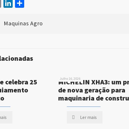
book
itter
Email
LinkedIn
Share
Maquinas Agro
elacionadas
Julho 16, 2026
e celebra 25
MICHELIN XHA3: um p
uiamento
de nova geração para
co
maquinaria de constr
mais
Ler mais