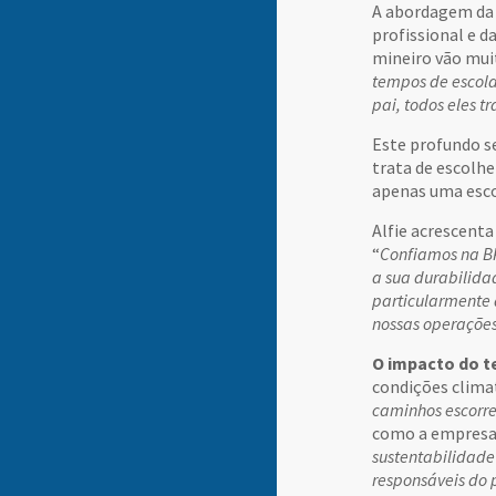
A abordagem da B
profissional e d
mineiro vão muit
tempos de escola
pai, todos eles 
Este profundo se
trata de escolhe
apenas uma esco
Alfie acrescent
“
Confiamos na BK
a sua durabilida
particularmente 
nossas operações.
O impacto do 
condições climat
caminhos escorre
como a empresa 
sustentabilidade
responsáveis do 