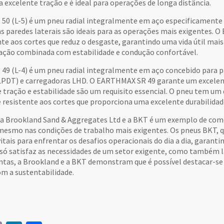
excelente tração e é ideal para operações de longa distância.
0 (L-5) é um pneu radial integralmente em aço especificamente c
as paredes laterais são ideais para as operações mais exigentes
ente aos cortes que reduz o desgaste, garantindo uma vida útil m
ração combinada com estabilidade e condução confortável.
9 (L-4) é um pneu radial integralmente em aço concebido para p
 (LPDT) e carregadoras LHD. O EARTHMAX SR 49 garante um excel
 tração e estabilidade são um requisito essencial. O pneu tem um
 resistente aos cortes que proporciona uma excelente durabilidad
e a Brookland Sand & Aggregates Ltd e a BKT é um exemplo de co
mesmo nas condições de trabalho mais exigentes. Os pneus BKT, qu
 vitais para enfrentar os desafios operacionais do dia a dia, garant
 só satisfaz as necessidades de um setor exigente, como também
ntas, a Brookland e a BKT demonstram que é possível destacar-s
 a sustentabilidade.