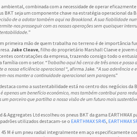
a ambiental, combinada com a necessidade de operar eficazmente 
us BKT seja um componente chave na estratégia operacional da B
ecisão de a adotar também aqui na Brookland. A sua fiabilidade nu
permite-nos prosseguir com as nossas operações sem quaisquer inte
stentabilidade.
”
 primeira mão de quem trabalha no terreno é de importância fu
resa.
Jake Cleave
, filho do proprietário Marshall Claeve e jove
centes contratações da empresa, trazendo consigo todo o entus
a família com o setor. “
Trabalho aqui há cerca de três anos e posso 
te a nossa eficiência operacional
“, afirma Jake. “
A sua aderência e 
tem-nos manter a continuidade operacional sem paragens
.”
 destaca como a sustentabilidade está no centro dos negócios da B
é apenas um benefício económico, mas também contribui para reduz
 um parceiro que partilha a nossa visão de um futuro mais sustentáv
d & Aggregates Ltd escolheu os pneus BKT da gama EARTHMAX par
s padrões utilizados destacam-se o
EARTHMAX SR45
,
EARTHMAX S
5 M é um pneu radial integralmente em aço especificamente conc