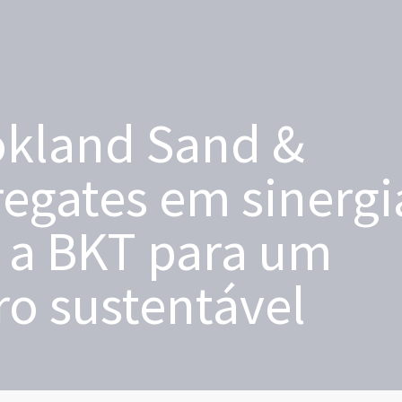
okland Sand &
egates em sinergi
 a BKT para um
ro sustentável