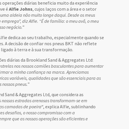
 operações diárias beneficia muito da experiência
ave é
Alfie Johns
, cujos laços com a área e o setor
 numa aldeia não muito longe daqui. Desde os meus
emprego”, diz Alfie. “É de família: o meu avô, o meu
sso negócio.
”
Alfie dedica ao seu trabalho, especialmente quando se
s. A decisão de confiar nos pneus BKT não reflete
igado à terra e à sua transformação.
ões diárias da Brookland Sand & Aggregates Ltd:
 estrelas nos nossos camiões basculantes para aumentar
firmar a minha confiança na marca. Apreciamos
ricas variáveis, qualidades que são essenciais para as
s nossos pneus.
”
nd Sand & Aggregates Ltd, que considera as
s nossas estradas arenosas transformam-se em
ssas camadas de poeira
“, explica Alfie, sublinhando
tes desafios, o nosso compromisso com a
mpre que as nossas operações são eficientes e