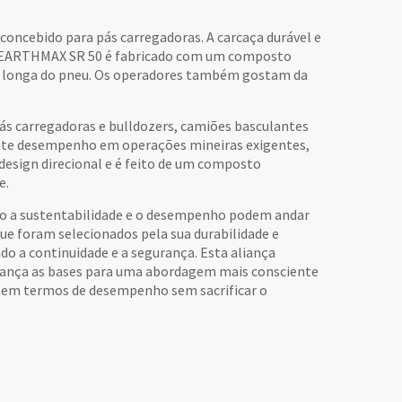
oncebido para pás carregadoras. A carcaça durável e
. O EARTHMAX SR 50 é fabricado com um composto
ais longa do pneu. Os operadores também gostam da
ás carregadoras e bulldozers, camiões basculantes
ente desempenho em operações mineiras exigentes,
 design direcional e é feito de um composto
e.
mo a sustentabilidade e o desempenho podem andar
e foram selecionados pela sua durabilidade e
indo a continuidade e a segurança. Esta aliança
 lança as bases para uma abordagem mais consciente
e em termos de desempenho sem sacrificar o