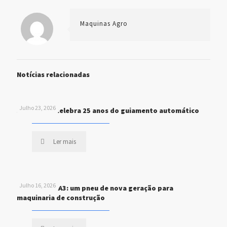
Maquinas Agro
Notícias relacionadas
Julho 23, 2026
John Deere celebra 25 anos do guiamento automático
Ler mais
Julho 16, 2026
MICHELIN XHA3: um pneu de nova geração para
maquinaria de construção