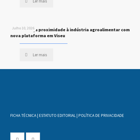
Ler mais
Julho 10, 2026
STEF reforça proximidade à indústria agroalimentar com
nova plataforma em Viseu
Ler mais
FICHA TÉCNICA
|
ESTATUTO EDITORIAL
|
POLÍTICA DE PRIVACIDADE