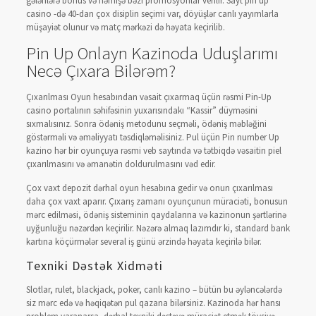
gələnlərə bonus və həmişə bəzi promosyonlar verilir. Sayt pin up
casino -də 40-dan çox disiplin seçimi var, döyüşlər canlı yayımlarla
müşayiət olunur və matç mərkəzi də həyata keçirilib.
Pin Up Onlayn Kazinoda Uduşlarımı
Necə Çıxara Bilərəm?
Çıxarılması Oyun hesabından vəsait çıxarmaq üçün rəsmi Pin-Up
casino portalının səhifəsinin yuxarısındakı “Kassir” düyməsini
sıxmalısınız. Sonra ödəniş metodunu seçməli, ödəniş məbləğini
göstərməli və əməliyyatı təsdiqləməlisiniz. Pul üçün Pin number Up
kazino hər bir oyunçuya rəsmi veb saytında və tətbiqdə vəsaitin piel
çıxarılmasını və əmanətin doldurulmasını vəd edir.
Çox vaxt depozit dərhal oyun hesabına gedir və onun çıxarılması
daha çox vaxt aparır. Çıxarış zamanı oyunçunun müraciəti, bonusun
mərc edilməsi, ödəniş sisteminin qaydalarına və kazinonun şərtlərinə
uyğunluğu nəzərdən keçirilir. Nəzərə almaq lazımdır ki, standard bank
kartına köçürmələr several iş günü ərzində həyata keçirilə bilər.
Texniki Dəstək Xidməti
Slotlar, rulet, blackjack, poker, canlı kazino – bütün bu əyləncələrdə
siz mərc edə və həqiqətən pul qazana bilərsiniz. Kazinoda hər hansı