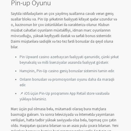
Pin-up Oyunu
Saytda istifadəçilərin ən çox yayılmış suallarına cavab verən geniş
suallar bloku va. Pin Up şirkətinin fəaliyyəti kifayət qədər uzundur və
o, kazinonun bir çox üstünlükləri ilə xarakterizə olunur. Klubun
müsbət cəhətləri oyunların müxtəlifliyi, idman mərc oyunlarının
mövcudluğu, yüksək keyfiyyətli dəstək və sərfəli bonus sistemidir.
Daimi müştərilərə sadiqlik və tez-tez fərdi bonuslar da qeyd oluna
bilər.
Pin Upward casino azerbaycan fəaliyyəti qanunidir, çünki şirkət
beynəlxalq və milli lisenziyalar əsasında fəaliyyət göstərir.
Həmçinin, Pin-Up casino geniş bonuslar sistemini təmin edir.
Onların bonusları və promosyonları oyunu daha da maraqlı
edir.
📌 iOS üçün Pin-Up proqramını App Retail store vasitəsilə
yükləyə bilərsiniz.
Mərc üçün pul olmasa belə, mütəmadi olaraq bura matçlara
baxmağa gəlirəm. Və sonra televiziyada və İnternetdə yayımlanan
verilişləri, hətta tədbir yüksək səviyyədə olsa belə, tapmaq çox çətin
oldu. Həqiqətən qazana bilərsən və ən əsası pulu çıxara bilərsən. Yeni