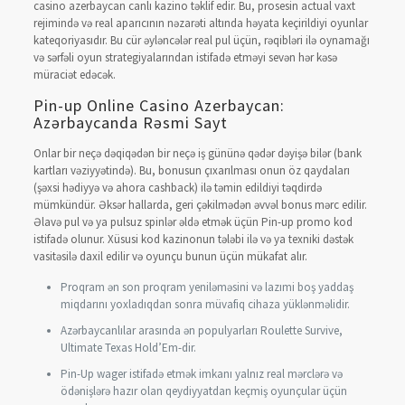
casino azerbaycan canlı kazino təklif edir. Bu, prosesin actual vaxt
rejimində və real aparıcının nəzarəti altında həyata keçirildiyi oyunlar
kateqoriyasıdır. Bu cür əyləncələr real pul üçün, rəqibləri ilə oynamağı
və sərfəli oyun strategiyalarından istifadə etməyi sevən hər kəsə
müraciət edəcək.
Pin-up Online Casino Azerbaycan:
Azərbaycanda Rəsmi Sayt
Onlar bir neçə dəqiqədən bir neçə iş gününə qədər dəyişə bilər (bank
kartları vəziyyətində). Bu, bonusun çıxarılması onun öz qaydaları
(şəxsi hədiyyə və ahora cashback) ilə təmin edildiyi təqdirdə
mümkündür. Əksər hallarda, geri çəkilmədən əvvəl bonus mərc edilir.
Əlavə pul və ya pulsuz spinlər əldə etmək üçün Pin-up promo kod
istifadə olunur. Xüsusi kod kazinonun tələbi ilə və ya texniki dəstək
vasitəsilə daxil edilir və oyunçu bunun üçün mükafat alır.
Proqram ən son proqram yeniləməsini və lazımi boş yaddaş
miqdarını yoxladıqdan sonra müvafiq cihaza yüklənməlidir.
Azərbaycanlılar arasında ən populyarları Roulette Survive,
Ultimate Texas Hold’Em-dir.
Pin-Up wager istifadə etmək imkanı yalnız real mərclərə və
ödənişlərə hazır olan qeydiyyatdan keçmiş oyunçular üçün