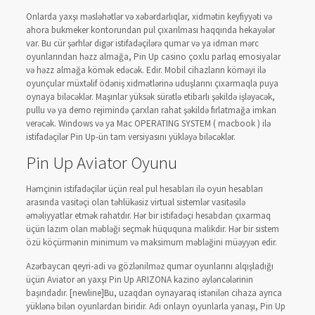
Onlarda yaxşı məsləhətlər və xəbərdarlıqlar, xidmətin keyfiyyəti və
ahora bukmeker kontorundan pul çıxarılması haqqında hekayələr
var. Bu cür şərhlər digər istifadəçilərə qumar və ya idman mərc
oyunlarından həzz almağa, Pin Up casino çoxlu parlaq emosiyalar
və həzz almağa kömək edəcək. Edir. Mobil cihazların köməyi ilə
oyunçular müxtəlif ödəniş xidmətlərinə uduşlarını çıxarmaqla puya
oynaya biləcəklər. Maşınlar yüksək sürətlə etibarlı şəkildə işləyəcək,
pullu və ya demo rejimində çarxları rahat şəkildə fırlatmağa imkan
verəcək. Windows və ya Mac OPERATING SYSTEM ( macbook ) ilə
istifadəçilər Pin Up-ün tam versiyasını yükləyə biləcəklər.
Pin Up Aviator Oyunu
Həmçinin istifadəçilər üçün real pul hesabları ilə oyun hesabları
arasında vasitəçi olan təhlükəsiz virtual sistemlər vasitəsilə
əməliyyatlar etmək rahatdır. Hər bir istifadəçi hesabdan çıxarmaq
üçün lazım olan məbləği seçmək hüququna malikdir. Hər bir sistem
özü köçürmənin minimum və maksimum məbləğini müəyyən edir.
Azərbaycan qeyri-adi və gözlənilməz qumar oyunlarını alqışladığı
üçün Aviator ən yaxşı Pin Up ARIZONA kazino əyləncələrinin
başındadır. [newline]Bu, uzaqdan oynayaraq istənilən cihaza ayrıca
yüklənə bilən oyunlardan biridir. Adi onlayn oyunlarla yanaşı, Pin Up