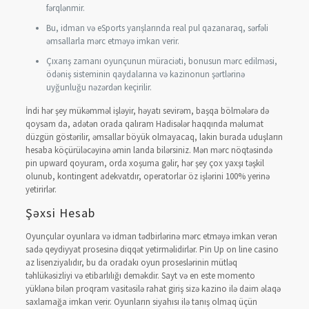
fərqlənmir.
Bu, idman və eSports yarışlarında real pul qazanaraq, sərfəli
əmsallarla mərc etməyə imkan verir.
Çıxarış zamanı oyunçunun müraciəti, bonusun mərc edilməsi,
ödəniş sisteminin qaydalarına və kazinonun şərtlərinə
uyğunluğu nəzərdən keçirilir.
İndi hər şey mükəmməl işləyir, həyatı sevirəm, başqa bölmələrə də
qoysam da, adətən orada qalıram Hadisələr haqqında məlumat
düzgün göstərilir, əmsallar böyük olmayacaq, lakin burada uduşların
hesaba köçürüləcəyinə əmin landa bilərsiniz. Mən mərc nöqtəsində
pin upward qoyuram, orda xoşuma gəlir, hər şey çox yaxşı təşkil
olunub, kontingent adekvatdır, operatorlar öz işlərini 100% yerinə
yetirirlər.
Şəxsi Hesab
Oyunçular oyunlara və idman tədbirlərinə mərc etməyə imkan verən
sadə qeydiyyat prosesinə diqqət yetirməlidirlər. Pin Up on line casino
az lisenziyalıdır, bu da oradakı oyun proseslərinin mütləq
təhlükəsizliyi və etibarlılığı deməkdir. Sayt və en este momento
yüklənə bilən proqram vasitəsilə rahat giriş sizə kazino ilə daim əlaqə
saxlamağa imkan verir. Oyunların siyahısı ilə tanış olmaq üçün