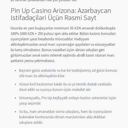
Pin Up Casino Arizona: Azərbaycan
Istifadəçiləri Üçün Rəsmi Sayt
Hazırda en yeni başlayanlar minimum 55 AZN əmanəti doldurduqda
100% 1000 AZN + 250 pulsuz spin əldə edirlər. Bütün kazino bonusları
oyunçuların şəxsi hesabında mövcuddur. Hədiyyəni
aktivləşdirməzdən əvvəl mərc oynamağın qaydaları və xüsusiyyətləri
ilə tanış olmalısınız. Bonus vəsaitləri üçün alınan uduşları geri
götürməzdən əvvəl rəsmi internet saytında ətraflı təsvir olunan mərc
şərtlərini yerinə yetirməlisiniz.
Bayram günü ərəfəsində və hər bir təsdiqlənmiş ad günü bonusu
x50 mərc ilə aktivləşdirilə bilər.
Xüsusi kod kazinonun tələbi ilə və ya texniki dəstək vasitəsilə
daxil edilir və oyunçu bunun üçün mükafat alır.
Ümumiyyətlə, Pin-Up keyfiyyətli onlayn kazino axtaranlar üçün
yaxşı seçimdir.
Və bu, həm əmanətdən sonra uduşlara, həm də oyunçuların
bukmeker kontorunda idman mərclərindən əldə etdikləri
uduşlara aiddir.