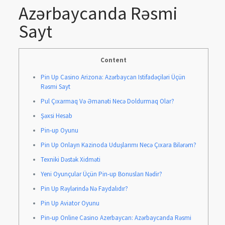
Azərbaycanda Rəsmi
Sayt
Content
Pin Up Casino Arizona: Azərbaycan Istifadəçiləri Üçün
Rəsmi Sayt
Pul Çıxarmaq Və Əmanəti Necə Doldurmaq Olar?
Şəxsi Hesab
Pin-up Oyunu
Pin Up Onlayn Kazinoda Uduşlarımı Necə Çıxara Bilərəm?
Texniki Dəstək Xidməti
Yeni Oyunçular Üçün Pin-up Bonusları Nədir?
Pin Up Rəylərində Nə Faydalıdır?
Pin Up Aviator Oyunu
Pin-up Online Casino Azerbaycan: Azərbaycanda Rəsmi