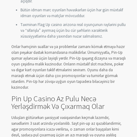
açıqdır.
Bütün idman mərc oyunları həvəskarları üçün hər gün müxtəlif
idman oyunları və matçlar mövcuddur.
Təxminən Flag Up casino arizona real oyunçunun rəylərini pullu
və “sifarişlə” ayırmaq üçün bu cür şərhlərin xarakterik
xüsusiyyətlərinə daha yaxından nəzər salmalısınız.
Onlar həmçinin suallar və ya problemlər zamanı kömək etməyə hazır
olan peşəkar dəstək komandasına malikdirlər. Ümumiyyətlə, Pin-Up
qumar əyləncəsi üçün layiqli yerdir. Pin-Up qəşəng dizayna və maraqlı
oyun çeşidinə malik kazinodur. Onların müxtəlif slot machine, poker
və digər kart oyunları təklif etmələrini sevirəm. Oyunu daha da
maraqlı etmək üçün daha çox promosyonlar və turnirlər görmək
istərdim. Pin-Up hər zövqə uyğun oyun tapadera biləcəyiniz bir
kazinodur.
Pin Up Casino Az Pulu Necə
Yerləşdirmək Və Çıxarmaq Olar
Uduşları götürərkən şəxsiyyət vəsiqəsindən keçmək lazımdır,
sənədlərim 3 saat ərzində yoxlanılıb. Sayt pin-up az qəzəbləndirmir,
əgər promosyonlara icazə verilirsə, o zaman onlar başqaları kimi
deyil, sadəcə pul çıxarmaq üçün ən azı maraqlı və oyuna asılılıq