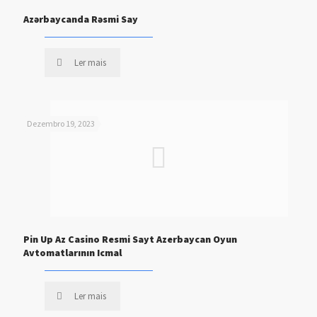
Azərbaycanda Rəsmi Say
Ler mais
Dezembro 19, 2023
Pin Up Az Casino Resmi Sayt Azerbaycan Oyun
Avtomatlarının Icmal
Ler mais