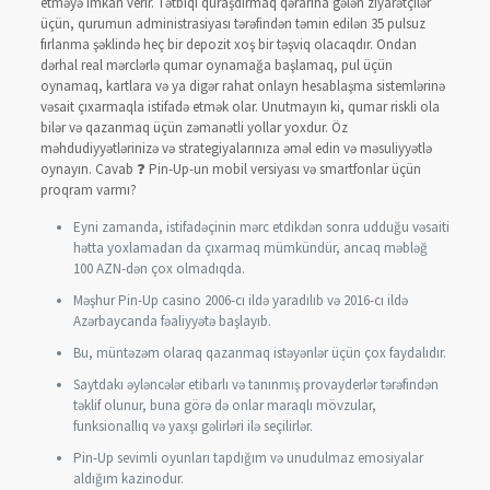
etməyə imkan verir. Tətbiqi quraşdırmaq qərarına gələn ziyarətçilər
üçün, qurumun administrasiyası tərəfindən təmin edilən 35 pulsuz
fırlanma şəklində heç bir depozit xoş bir təşviq olacaqdır. Ondan
dərhal real mərclərlə qumar oynamağa başlamaq, pul üçün
oynamaq, kartlara və ya digər rahat onlayn hesablaşma sistemlərinə
vəsait çıxarmaqla istifadə etmək olar. Unutmayın ki, qumar riskli ola
bilər və qazanmaq üçün zəmanətli yollar yoxdur. Öz
məhdudiyyətlərinizə və strategiyalarınıza əməl edin və məsuliyyətlə
oynayın. Cavab ❓ Pin-Up-un mobil versiyası və smartfonlar üçün
proqram varmı?
Eyni zamanda, istifadəçinin mərc etdikdən sonra udduğu vəsaiti
hətta yoxlamadan da çıxarmaq mümkündür, ancaq məbləğ
100 AZN-dən çox olmadıqda.
Məşhur Pin-Up casino 2006-cı ildə yaradılıb və 2016-cı ildə
Azərbaycanda fəaliyyətə başlayıb.
Bu, müntəzəm olaraq qazanmaq istəyənlər üçün çox faydalıdır.
Saytdakı əyləncələr etibarlı və tanınmış provayderlər tərəfindən
təklif olunur, buna görə də onlar maraqlı mövzular,
funksionallıq və yaxşı gəlirləri ilə seçilirlər.
Pin-Up sevimli oyunları tapdığım və unudulmaz emosiyalar
aldığım kazinodur.