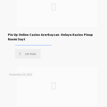
Pin Up Online Casino Azerbaycan ️ Onlayn Kazino Pinup
Rəsmi Sayt
Ler mais
Dezembro 19, 2023