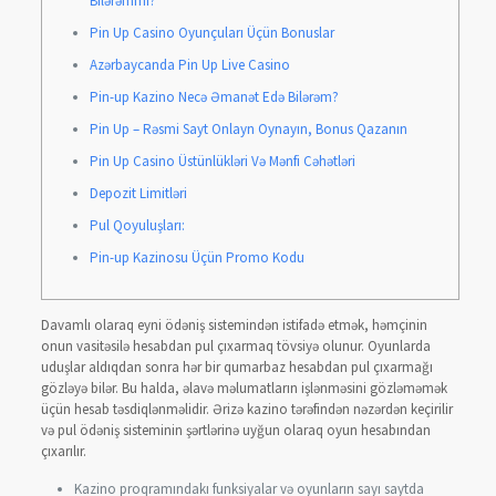
Bilərəmmi?
Pin Up Casino Oyunçuları Üçün Bonuslar
Azərbaycanda Pin Up Live Casino
Pin-up Kazino Necə Əmanət Edə Bilərəm?
Pin Up – Rəsmi Sayt Onlayn Oynayın, Bonus Qazanın
Pin Up Casino Üstünlükləri Və Mənfi Cəhətləri
Depozit Limitləri
Pul Qoyuluşları:
Pin-up Kazinosu Üçün Promo Kodu
Davamlı olaraq eyni ödəniş sistemindən istifadə etmək, həmçinin
onun vasitəsilə hesabdan pul çıxarmaq tövsiyə olunur. Oyunlarda
uduşlar aldıqdan sonra hər bir qumarbaz hesabdan pul çıxarmağı
gözləyə bilər. Bu halda, əlavə məlumatların işlənməsini gözləməmək
üçün hesab təsdiqlənməlidir. Ərizə kazino tərəfindən nəzərdən keçirilir
və pul ödəniş sisteminin şərtlərinə uyğun olaraq oyun hesabından
çıxarılır.
Kazino proqramındakı funksiyalar və oyunların sayı saytda