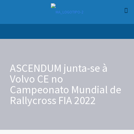
ASCENDUM junta-se à
Volvo CE no
Campeonato Mundial de
Rallycross FIA 2022