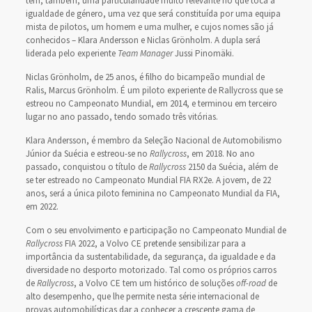
tem, também, uma particularidade muito relevante no que toca à
igualdade de género, uma vez que será constituída por uma equipa
mista de pilotos, um homem e uma mulher, e cujos nomes são já
conhecidos – Klara Andersson e Niclas Grönholm. A dupla será
liderada pelo experiente
Team Manager
Jussi Pinomäki.
Niclas Grönholm, de 25 anos, é filho do bicampeão mundial de
Ralis, Marcus Grönholm. É um piloto experiente de Rallycross que se
estreou no Campeonato Mundial, em 2014, e terminou em terceiro
lugar no ano passado, tendo somado três vitórias.
Klara Andersson, é membro da Seleção Nacional de Automobilismo
Júnior da Suécia e estreou-se no
Rallycross
, em 2018. No ano
passado, conquistou o título de
Rallycross
2150 da Suécia, além de
se ter estreado no Campeonato Mundial FIA RX2e. A jovem, de 22
anos, será a única piloto feminina no Campeonato Mundial da FIA,
em 2022.
Com o seu envolvimento e participação no Campeonato Mundial de
Rallycross
FIA 2022, a Volvo CE pretende sensibilizar para a
importância da sustentabilidade, da segurança, da igualdade e da
diversidade no desporto motorizado. Tal como os próprios carros
de
Rallycross
, a Volvo CE tem um histórico de soluções
off-road
de
alto desempenho, que lhe permite nesta série internacional de
provas automobilísticas dar a conhecer a crescente gama de