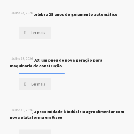
Julho 23, 2026
John Deere celebra 25 anos do guiamento automático
Ler mais
Julho 16, 2026
MICHELIN XHA3: um pneu de nova geração para
maquinaria de construção
Ler mais
Julho 10, 2026
STEF reforça proximidade à indústria agroalimentar com
nova plataforma em Viseu