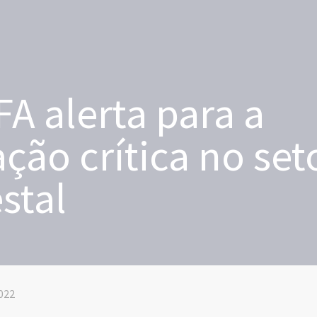
A alerta para a
ação crítica no set
estal
022