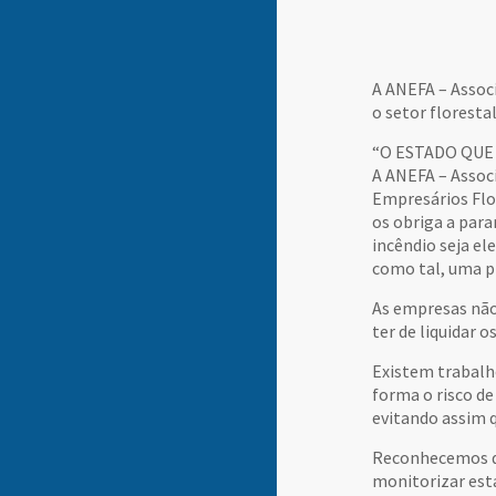
A ANEFA – Assoc
o setor florest
“O ESTADO QUE
A ANEFA – Assoc
Empresários Flo
os obriga a par
incêndio seja el
como tal, uma pr
As empresas não 
ter de liquidar
Existem trabalh
forma o risco d
evitando assim 
Reconhecemos qu
monitorizar est