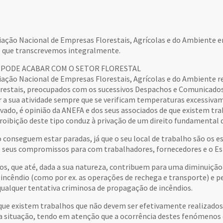
iação Nacional de Empresas Florestais, Agrícolas e do Ambiente
al que transcrevemos integralmente.
 PODE ACABAR COM O SETOR FLORESTAL
iação Nacional de Empresas Florestais, Agrícolas e do Ambiente r
restais, preocupados com os sucessivos Despachos e Comunicados 
ar a sua atividade sempre que se verificam temperaturas excessiv
evado, é opinião da ANEFA e dos seus associados de que existem tr
oibição deste tipo conduz à privação de um direito fundamental de
conseguem estar paradas, já que o seu local de trabalho são os esp
 os seus compromissos para com trabalhadores, fornecedores e o Es
os, que até, dada a sua natureza, contribuem para uma diminuição
e incêndio (como por ex. as operações de rechega e transporte) 
qualquer tentativa criminosa de propagação de incêndios.
e existem trabalhos que não devem ser efetivamente realizados 
a situação, tendo em atenção que a ocorrência destes fenómenos d