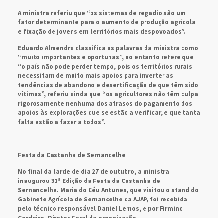
A ministra referiu que “os sistemas de regadio são um
fator determinante para o aumento de produção agrícola
e fixação de jovens em territórios mais despovoados”.
Eduardo Almendra classifica as palavras da ministra como
“muito importantes e oportunas”, no entanto refere que
“o país não pode perder tempo, pois os territórios rurais
necessitam de muito mais apoios para inverter as
tendências de abandono e desertificação de que têm sido
vítimas”, referiu ainda que “os agricultores não têm culpa
rigorosamente nenhuma dos atrasos do pagamento dos
apoios às explorações que se estão a verificar, e que tanta
falta estão a fazer a todos”.
Festa da Castanha de Sernancelhe
No final da tarde de dia 27 de outubro, a ministra
inaugurou 31ª Edição da Festa da Castanha de
Sernancelhe. Maria do Céu Antunes, que visitou o stand do
Gabinete Agrícola de Sernancelhe da AJAP, foi recebida
pelo técnico responsável Daniel Lemos, e por Firmino
Cordeiro, Diretor Geral da organização.