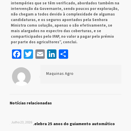
intempéries que se têm verificado, abordados também na
intervenção da Governante, sendo poucos por exploração,
não chegam a todos devido à complexidade de algumas
candidaturas, e os seguros apontados pela Senhora
Ministra como solução, apenas o são efetivamente, se
mais alargados no espectro das coberturas, e se
comparticipados pelo IFAP, no valor a pagar pelo prémio
por parte dos agricultores”, conclui.
Facebook
Twitter
Email
LinkedIn
Share
Maquinas Agro
Notícias relacionadas
Julho 23, 2026
John Deere celebra 25 anos do guiamento automático