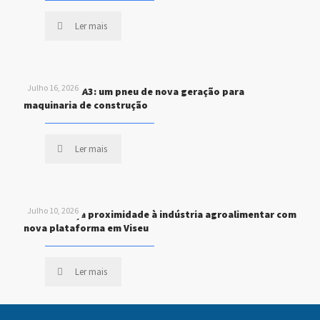
Ler mais
Julho 16, 2026
MICHELIN XHA3: um pneu de nova geração para
maquinaria de construção
Ler mais
Julho 10, 2026
STEF reforça proximidade à indústria agroalimentar com
nova plataforma em Viseu
Ler mais