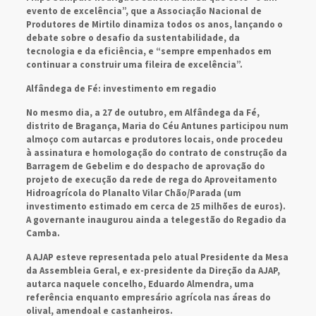
evento de excelência”, que a Associação Nacional de
Produtores de Mirtilo dinamiza todos os anos, lançando o
debate sobre o desafio da sustentabilidade, da
tecnologia e da eficiência, e “sempre empenhados em
continuar a construir uma fileira de excelência”.
Alfândega de Fé: investimento em regadio
No mesmo dia, a 27 de outubro, em Alfândega da Fé,
distrito de Bragança, Maria do Céu Antunes participou num
almoço com autarcas e produtores locais, onde procedeu
à assinatura e homologação do contrato de construção da
Barragem de Gebelim e do despacho de aprovação do
projeto de execução da rede de rega do Aproveitamento
Hidroagrícola do Planalto Vilar Chão/Parada (um
investimento estimado em cerca de 25 milhões de euros).
A governante inaugurou ainda a telegestão do Regadio da
Camba.
A AJAP esteve representada pelo atual Presidente da Mesa
da Assembleia Geral, e ex-presidente da Direção da AJAP,
autarca naquele concelho, Eduardo Almendra, uma
referência enquanto empresário agrícola nas áreas do
olival, amendoal e castanheiros.