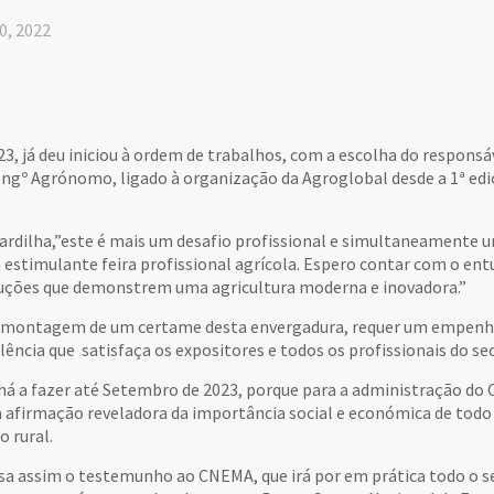
0, 2022
3, já deu iniciou à ordem de trabalhos, com a escolha do responsáv
 Engº Agrónomo, ligado à organização da Agroglobal desde a 1ª ed
ardilha,”este é mais um desafio profissional e simultaneamente um
 estimulante feira profissional agrícola. Espero contar com o en
uções que demonstrem uma agricultura moderna e inovadora.”
 montagem de um certame desta envergadura, requer um empenho 
ência que satisfaça os expositores e todos os profissionais do se
 há a fazer até Setembro de 2023, porque para a administração do
 afirmação reveladora da importância social e económica de todo 
 rural.
ssa assim o testemunho ao CNEMA, que irá por em prática todo o