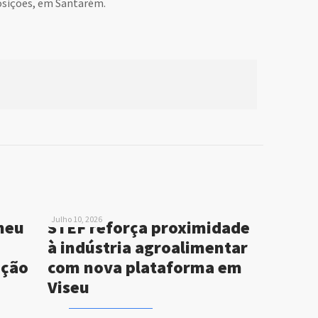
posições, em Santarém.
Julho 10, 2026
neu
STEF reforça proximidade
à indústria agroalimentar
ução
com nova plataforma em
Viseu