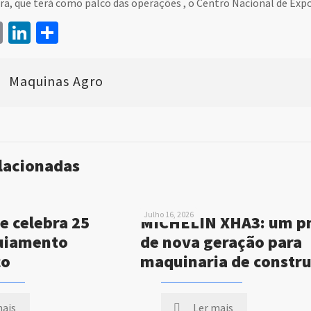
ira, que terá como palco das operações , o Centro Nacional de Ex
book
itter
Email
LinkedIn
Share
Maquinas Agro
elacionadas
Julho 16, 2026
e celebra 25
MICHELIN XHA3: um p
uiamento
de nova geração para
co
maquinaria de constr
mais
Ler mais