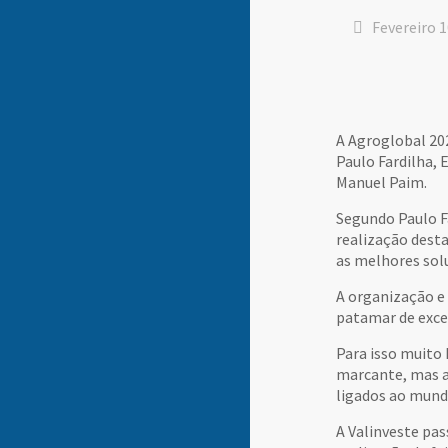
Fevereiro 1
A Agroglobal 202
Paulo Fardilha,
Manuel Paim.
Segundo Paulo F
realização desta
as melhores sol
A organização e
patamar de excel
Para isso muito
marcante, mas a
ligados ao mundo
A Valinveste pa