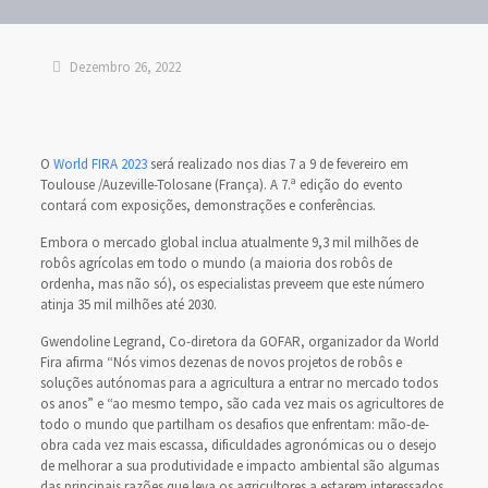
Dezembro 26, 2022
O
World FIRA 2023
será realizado nos dias 7 a 9 de fevereiro em
Toulouse /Auzeville-Tolosane (França). A 7.ª edição do evento
contará com exposições, demonstrações e conferências.
Embora o mercado global inclua atualmente 9,3 mil milhões de
robôs agrícolas em todo o mundo (a maioria dos robôs de
ordenha, mas não só), os especialistas preveem que este número
atinja 35 mil milhões até 2030.
Gwendoline Legrand, Co-diretora da GOFAR, organizador da World
Fira afirma “Nós vimos dezenas de novos projetos de robôs e
soluções autónomas para a agricultura a entrar no mercado todos
os anos” e “ao mesmo tempo, são cada vez mais os agricultores de
todo o mundo que partilham os desafios que enfrentam: mão-de-
obra cada vez mais escassa, dificuldades agronómicas ou o desejo
de melhorar a sua produtividade e impacto ambiental são algumas
das principais razões que leva os agricultores a estarem interessados