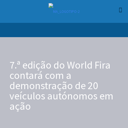
7.ª edição do World Fira
contará com a
demonstração de 20
veículos autónomos em
ação