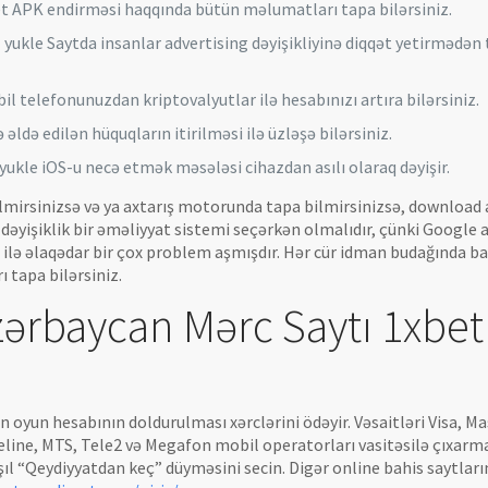
t APK endirməsi haqqında bütün məlumatları tapa bilərsiniz.
 yukle Saytda insanlar advertising dəyişikliyinə diqqət yetirmədən
bil telefonunuzdan kriptovalyutlar ilə hesabınızı artıra bilərsiniz.
 əldə edilən hüquqların itirilməsi ilə üzləşə bilərsiniz.
ukle iOS-u necə etmək məsələsi cihazdan asılı olaraq dəyişir.
ilmirsinizsə və ya axtarış motorunda tapa bilmirsinizsə, download
z dəyişiklik bir əməliyyat sistemi seçərkən olmalıdır, çünki Google 
lə əlaqədar bir çox problem aşmışdır. Hər cür idman budağında bah
ı tapa bilərsiniz.
zərbaycan Mərc Saytı 1xbet
n oyun hesabının doldurulması xərclərini ödəyir. Vəsaitləri Visa, Ma
eline, MTS, Tele2 və Megafon mobil operatorları vasitəsilə çıxarmaq
ıl “Qeydiyyatdan keç” düyməsini secin. Digər online bahis saytlar