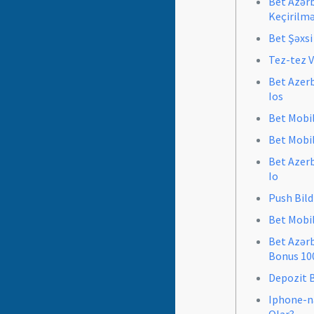
Bet Azər
Keçirilm
Bet Şəxsi
Tez-tez V
Bet Azerb
Ios
Bet Mobil
Bet Mobil
Bet Azerb
Io
Push Bild
Bet Mobil
Bet Azərb
Bonus 100
Depozit 
Iphone-n