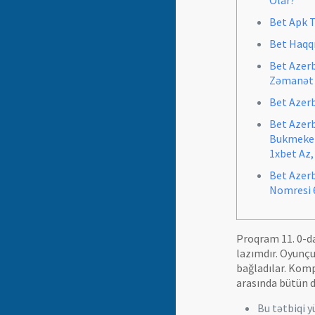
Olar?
Bet Apk T
Bet Haqq
Bet Azerb
Zəmanət V
Bet Azerb
Bet Azerb
Bukmeker
1xbet Az,
Bet Azerb
Nomresi 
Proqram 11. 0-da
lazımdır. Oyunçu
bağladılar. Kom
arasında bütün d
Bu tətbiqi 