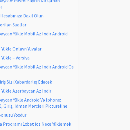
baycan: Rəsmi Saytın Nəzərdən
əs
 Hesabınıza Daxil Olun
erilən Suallar
aycan Yükle Mobil Az Indir Android
 Yükle Onlayn Yuvalar
 Yükle – Versiya
aycan Yükle Mobil Az Indir Android Os
iriş Sizi Xəbərdarlıq Edəcək
 Yükle Azerbaycan Az Indir
aycan Yükle Android Və Iphone:
, Giriş, Idman Mərcləri Pictureline
Bonusu Yoxdur
a Proqramı 1xbet İos Necə Yükləmək