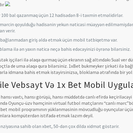
dır
.
ər 100 bal qazanmaq üçün 12 hadisədən 8-i təxmin etməlidirlər.
 mərcin qoyulduğu hadisənin yekun nəticəsi müəyyən edilməmişdə
n verir.
ağlanmadan giriş əldə etmək üçün mobil tətbiqetmə var.
ama ilə ən yaxın nəticə neçə bahis edəcəyinizi öyrənə bilərsiniz.
stək işçiləri ilə əlaqə qurmaq üçün ekranın sağ altındakı Sual ver 
oçtla de uma əlaqə qura bilərsiniz. 1xBet bukmeyker şirkəti ilə bağl
rla idmana bahis etmək istəyirsinizsə, bloklama ətrafında bir yol
le Vebsayt Və 1x Bet Mobil Uygul
 hansı vaxtı, hansı görüşü, hansı müddətdə canlı efirdə keçiriləcəyi 
də Oyunçu-üzv həmçinin virtual futbol matçlarını “canlı mərc”böl
1xbet mobil proqramının yüklənməsinin mövcudluğu oyunçular üçün 
lara kompüterdən istifadə etmək lazım deyil.
nziyasına sahib olan xbet, 50-dən çox dildə xidmət göstərir.