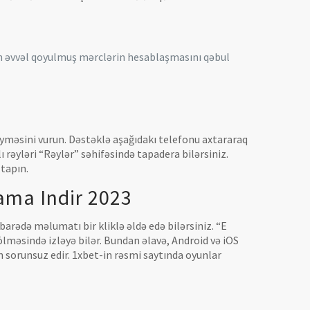
n əvvəl qoyulmuş mərclərin hesablaşmasını qəbul
düyməsini vurun. Dəstəklə aşağıdakı telefonu axtararaq
ı rəyləri “Rəylər” səhifəsində tapadera bilərsiniz.
 tapın.
ama Indir 2023
barədə məlumatı bir kliklə əldə edə bilərsiniz. “E
məsində izləyə bilər. Bundan əlavə, Android və iOS
sorunsuz edir. 1xbet-in rəsmi saytında oyunlar