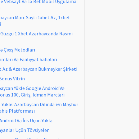
le Vebsayt Və 1x Bet Mobil Uygulama
3
baycan Mərc Saytı 1xbet Az, 1xbet
3
, Güzgü 1 Xbet Azərbaycanda Rəsmi
ə Çıxış Metodları
imləri Və Fəaliyyət Sahələri
t Az & Аzərbаyсаn Bukmеykеr Şirkəti
Bonus Vitrin
baycan Yükle Google Android Və
onus 100, Giriş, Idman Mərcləri
 Yükle: Azərbaycan Dilində Ən Məşhur
ahis Platforması
ndroid Və İos Üçün Yüklə
ayanlar Üçün Tövsiyələr