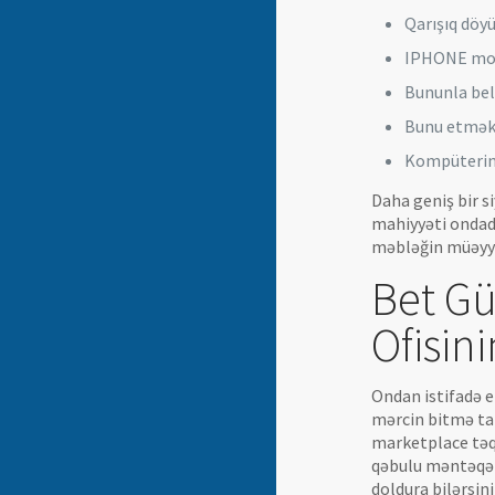
Qarışıq döyü
IPHONE mobi
Bununla bel
Bunu etmək ü
Kompüterini
Daha geniş bir s
mahiyyəti ondadır
məbləğin müəyyə
Bet Gü
Ofisin
Ondan istifadə e
mərcin bitmə tar
marketplace təqd
qəbulu məntəqələ
doldura bilərsin