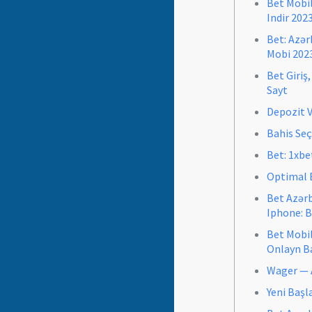
Bet Mobi
Indir 202
Bet: Azər
Mobi 202
Bet Giriş
Sayt
Depozit V
Bahis Seç
Bet: 1xbe
Optimal 
Bet Azər
Iphone: B
Bet Mobil
Onlayn B
Wager — A
Yeni Başl