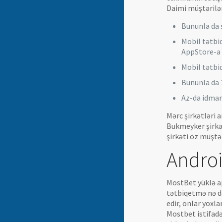
Daimi müştərilər
Bununla da s
Mobil tətbi
AppStore-a y
Mobil tətbiq
Bununla da 
Az-da idman
Mərc şirkətləri a
Bukmeyker şirkət
şirkəti öz müştər
Androi
MostBet yüklə ap
tətbiqetmə nə də
edir, onlar yoxla
Mostbet istifadə