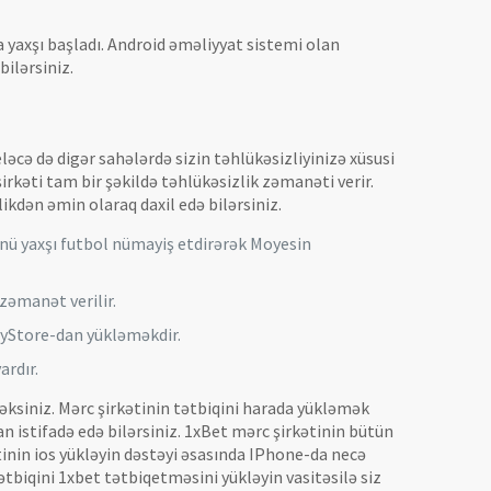
yaxşı başladı. Android əməliyyat sistemi olan
bilərsiniz.
əcə də digər sahələrdə sizin təhlükəsizliyinizə xüsusi
rkəti tam bir şəkildə təhlükəsizlik zəmanəti verir.
likdən əmin olaraq daxil edə bilərsiniz.
ü yaxşı futbol nümayiş etdirərək Moyesin
zəmanət verilir.
layStore-dan yükləməkdir.
ardır.
cəksiniz. Mərc şirkətinin tətbiqini harada yükləmək
n istifadə edə bilərsiniz. 1xBet mərc şirkətinin bütün
tinin ios yükləyin dəstəyi əsasında IPhone-da necə
tbiqini 1xbet tətbiqetməsini yükləyin vasitəsilə siz