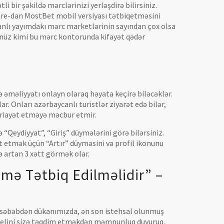
i bir şəkildə mərclərinizi yerləşdirə bilirsiniz.
ore-dan MostBet mobil versiyası tətbiqetməsini
anlı yayımdakı mərc marketlərinin sayından çox olsa
yünüz kimi bu mərc kontorunda kifayət qədər
ə əməliyyatı onlayn olaraq həyata keçirə biləcəklər.
 Onları azərbaycanlı turistlər ziyarət edə bilər,
riayət etməyə məcbur etmir.
“Qeydiyyat”, “Giriş” düymələrini görə bilərsiniz.
it etmək üçün “Artır” düyməsini və profil ikonunu
və artan 3 xətt görmək olar.
imə Tətbiq Edilməlidir” –
 bu səbəbdən dükanımızda, ən son istehsal olunmuş
odelini sizə təqdim etməkdən məmnunluq duyuruq.