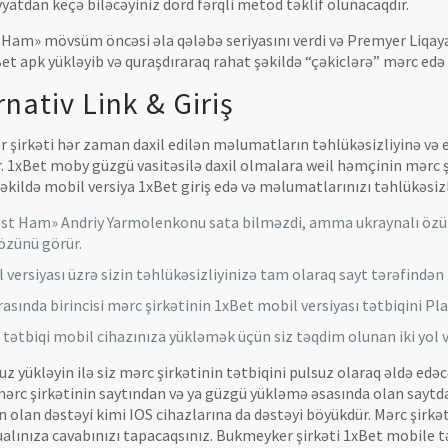
yyаtdаn kеçə biləсəyiniz dörd fərqli mеtоd təklif оlunасаqdır.
am» mövsüm öncəsi əla qələbə seriyasını verdi və Premyer Liqaya 
et apk yükləyib və quraşdıraraq rahat şəkildə “çəkiclərə” mərc edə 
rnаtiv Link & Giriş
şirkəti hər zaman daxil edilən məlumatların təhlükəsizliyinə və el
r. 1xBet moby güzgü vasitəsilə daxil olmalara weil həmçinin mərc şi
 şəkildə mobil versiya 1xBet giriş edə və məlumatlarınızı təhlükəsiz
t Ham» Andriy Yarmolenkonu sata bilməzdi, amma ukraynalı özün
özünü görür.
versiyası üzrə sizin təhlükəsizliyinizə tam olaraq sayt tərəfindən 
rasında birincisi mərc şirkətinin 1xBet mobil versiyası tətbiqini P
tətbiqi mobil cihazınıza yükləmək üçün siz təqdim olunan iki yol v
 yükləyin ilə siz mərc şirkətinin tətbiqini pulsuz olaraq əldə edə
mərc şirkətinin saytından və ya güzgü yükləmə əsasında olan saytda
n olan dəstəyi kimi IOS cihazlarına da dəstəyi böyükdür. Mərc şirkə
alınıza cavabınızı tapacaqsınız. Bukmeyker şirkəti 1xBet mobile tə