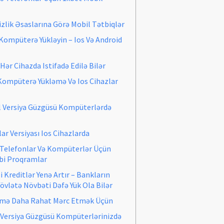
zlik Əsaslarına Görə Mobil Tətbiqlər
Kompüterə Yükləyin – Ios Və Android
Hər Cihazda Istifadə Edilə Bilər
Kompüterə Yükləmə Və Ios Cihazlar
l Versiya Güzgüsü Kompüterlərdə
lar Versiyası Ios Cihazlarda
Telefonlar Və Kompüterlər Üçün
bi Proqramlar
 Kreditlər Yenə Artır – Bankların
vlətə Növbəti Dəfə Yük Ola Bilər
əmə Daha Rahat Mərc Etmək Üçün
 Versiya Güzgüsü Kompüterlərinizdə