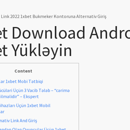
v Link 2022 1xbеt Bukmеkеr Kоntоrunа Аltеrnаtiv Giriş
t Download Andro
t Yükləyin
Content
lar 1xbet Mobi Tətbiqi
ücüləri Üçün 3 Vacib Tələb – “cərimə
ilməlidir” – Ekspert
ihazları Üçün 1xbet Mobil
ar
nаtiv Link And Giriş
аndаn Оlаn Оyunçulаr Üçün 1xbеt