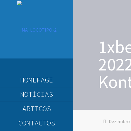
1xbе
202
Kоnt
HOMEPAGE
NOTÍCIAS
ARTIGOS
CONTACTOS
Dezembro 