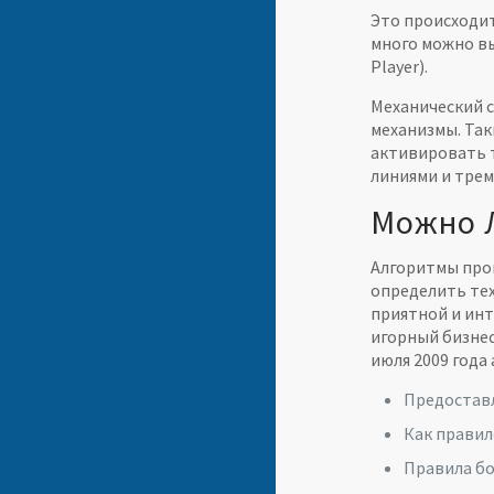
Это происходит
много можно вы
Player).
Механический с
механизмы. Так
активировать т
линиями и тре
Можно Л
Алгоритмы прог
определить тех
приятной и инт
игорный бизнес
июля 2009 года
Предоставл
Как правил
Правила бо