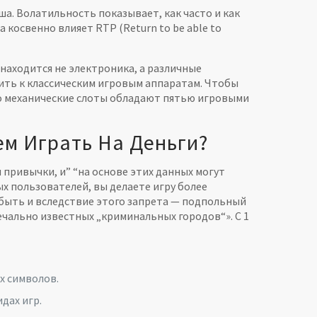
а. Волатильность показывает, как часто и как
косвенно влияет RTP (Return to be able to
находится не электроника, а различные
ить к классическим игровым аппаратам. Чтобы
но механические слоты обладают пятью игровыми
м Играть На Деньги?
привычки, и” “на основе этих данных могут
х пользователей, вы делаете игру более
 быть и вследствие этого запрета — подпольный
печально известных „криминальных городов“». С 1
х символов.
дах игр.