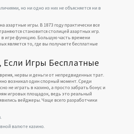
чиями, но ни одно из них не объясняется ни в
а азартные игры. В 1873 году практически все
траняются становится столицей азартных игр.
 в игре функцию. Большую часть времени
ых является то, где вы получаете бесплатные
 Если Игры Бесплатные
ремя, нервы и деньги от непредвиденных трат.
ино возникал один спорный момент. Среди
но не играть в казино, а просто забрать бонус и
иям игровых площадок, ведь это реальный
оявились вейджеры. Чаще всего разработчики
.
овной валюте казино.