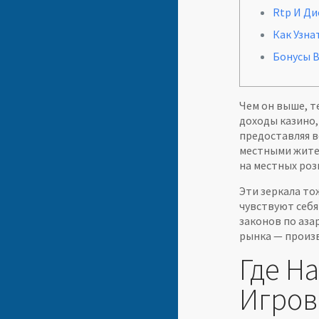
Rtp И Ди
Как Узна
Бонусы В
Чем он выше, т
доходы казино
предоставляя в
местными жител
на местных роз
Эти зеркала то
чувствуют себя
законов по аза
рынка — произ
Где Н
Игров