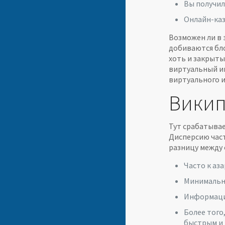
Вы получили
Онлайн-каз
Возможен ли в 
добиваются бло
хоть и закрыты
виртуальный иг
виртуального и
Викип
Тут срабатывае
Дисперсию част
разницу между 
Часто к аз
Минимальны
Информация
Более того
быстрым и