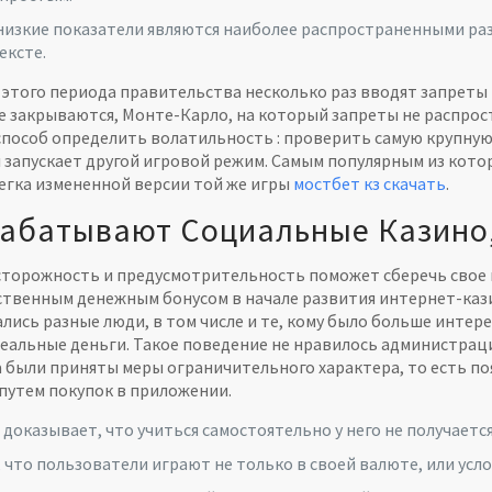
низкие показатели являются наиболее распространенными разли
ексте.
этого периода правительства несколько раз вводят запреты н
е закрываются, Монте-Карло, на который запреты не распрос
способ определить волатильность : проверить самую крупную
 запускает другой игровой режим. Самым популярным из котор
егка измененной версии той же игры
мостбет кз скачать
.
абатывают Социальные Казино,
торожность и предусмотрительность поможет сберечь свое в
ственным денежным бонусом в начале развития интернет-каз
лись разные люди, в том числе и те, кому было больше интерес
реальные деньги. Такое поведение не нравилось администрац
а были приняты меры ограничительного характера, то есть п
путем покупок в приложении.
 доказывает, что учиться самостоятельно у него не получается
, что пользователи играют не только в своей валюте, или усл