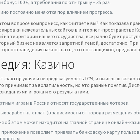
 бонус 100 €, а требования по отыгрышу – 35 раз.
ино постоянно меняются под влиянием прогресса.
этом вопросе компромисс, как считаете вы? Как показала пра
кировки нежелательных сайтов в интернет-пространстве Каза
й на территории нашего государства, всё равно будет доступен
орный бизнес не является запретной темой, достаточно. Пр
горного заведения важно знать, что поставщиков, предлага
едия: Казино
т фактор удачи и непредсказуемость ГСЧ, и выигрыш каждого
о принимают за волатильность, но это разные понятия. Дисп
ожиданиями игрока и его результатами.
артным играм в России относят государственные лотереи.
х заработных плат (в зависимости от города размещения объ
 об этом может находится на главной странице онлайн-кази
, приложение позволяет привязать банковскую карту пользов
 простым.